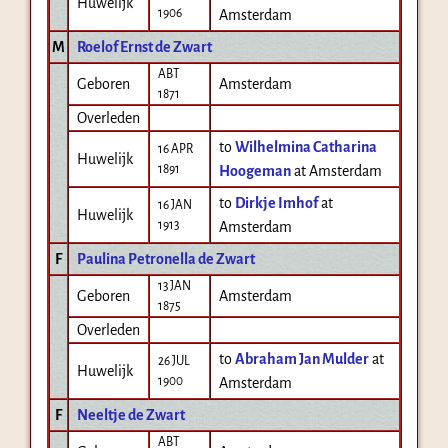
Huwelijk
1906
Amsterdam
M
Roelof Ernst de Zwart
ABT
Geboren
Amsterdam
1871
Overleden
to
Wilhelmina Catharina
16 APR
Huwelijk
1891
Hoogeman
at Amsterdam
to
Dirkje Imhof
at
16 JAN
Huwelijk
1913
Amsterdam
F
Paulina Petronella de Zwart
13 JAN
Geboren
Amsterdam
1875
Overleden
to
Abraham Jan Mulder
at
26 JUL
Huwelijk
1900
Amsterdam
F
Neeltje de Zwart
ABT