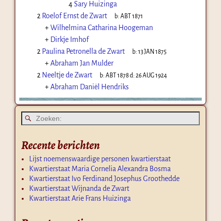
4
Sary Huizinga
2
Roelof Ernst de Zwart
b:
ABT 1871
+
Wilhelmina Catharina Hoogeman
+
Dirkje Imhof
2
Paulina Petronella de Zwart
b:
13 JAN 1875
+
Abraham Jan Mulder
2
Neeltje de Zwart
b:
ABT 1878
d:
26 AUG 1924
+
Abraham Daniël Hendriks
Recente berichten
Lijst noemenswaardige personen kwartierstaat
Kwartierstaat Maria Cornelia Alexandra Bosma
Kwartierstaat Ivo Ferdinand Josephus Groothedde
Kwartierstaat Wijnanda de Zwart
Kwartierstaat Arie Frans Huizinga