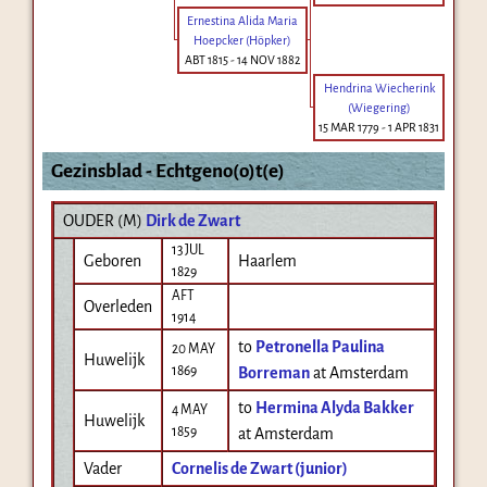
Ernestina Alida Maria
Hoepcker (Höpker)
ABT 1815
-
14 NOV 1882
Hendrina Wiecherink
(Wiegering)
15 MAR 1779
-
1 APR 1831
Gezinsblad - Echtgeno(o)t(e)
OUDER (
M
)
Dirk de Zwart
13 JUL
Geboren
Haarlem
1829
AFT
Overleden
1914
to
Petronella Paulina
20 MAY
Huwelijk
1869
Borreman
at Amsterdam
to
Hermina Alyda Bakker
4 MAY
Huwelijk
1859
at Amsterdam
Vader
Cornelis de Zwart (junior)