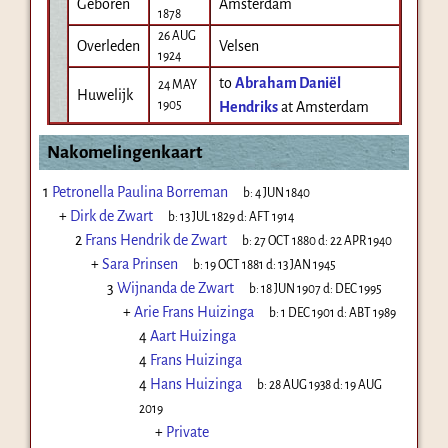
Geboren
Amsterdam
1878
26 AUG
Overleden
Velsen
1924
to
Abraham Daniël
24 MAY
Huwelijk
1905
Hendriks
at Amsterdam
Nakomelingenkaart
1
Petronella Paulina Borreman
b:
4 JUN 1840
+
Dirk de Zwart
b:
13 JUL 1829
d:
AFT 1914
2
Frans Hendrik de Zwart
b:
27 OCT 1880
d:
22 APR 1940
+
Sara Prinsen
b:
19 OCT 1881
d:
13 JAN 1945
3
Wijnanda de Zwart
b:
18 JUN 1907
d:
DEC 1995
+
Arie Frans Huizinga
b:
1 DEC 1901
d:
ABT 1989
4
Aart Huizinga
4
Frans Huizinga
4
Hans Huizinga
b:
28 AUG 1938
d:
19 AUG
2019
+
Private