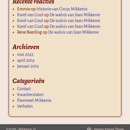
Recente reacties
Emmie
op
Historie van Circus Mikkenie
Karel van Gool
op
De walvis van Jean Mikkenie
Karel van Gool
op
De walvis van Jean Mikkenie
Karel van Gool
op
De walvis van Jean Mikkenie
Rene Beerling
op
De walvis van Jean Mikkenie
Archieven
mei 2022
april 2019
januari 2019
Categorieën
Contact
Kwartierstaten
Parenteel Mikkenie
Verhalen
©2026 -
Mikkenie.nl
-
Weaver Xtreme Theme