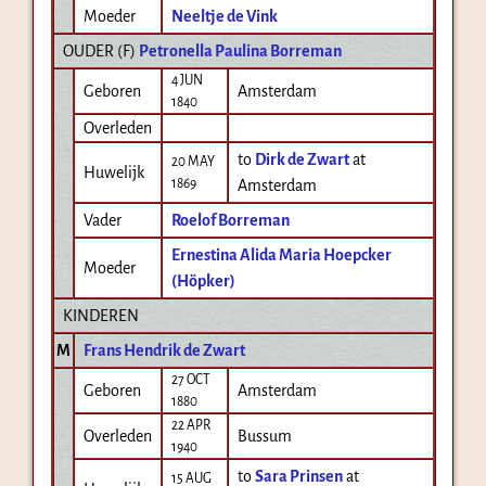
Moeder
Neeltje de Vink
OUDER (
F
)
Petronella Paulina Borreman
4 JUN
Geboren
Amsterdam
1840
Overleden
to
Dirk de Zwart
at
20 MAY
Huwelijk
1869
Amsterdam
Vader
Roelof Borreman
Ernestina Alida Maria Hoepcker
Moeder
(Höpker)
KINDEREN
M
Frans Hendrik de Zwart
27 OCT
Geboren
Amsterdam
1880
22 APR
Overleden
Bussum
1940
to
Sara Prinsen
at
15 AUG