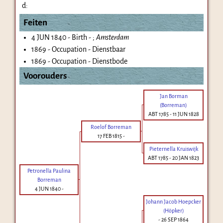
d:
Feiten
4 JUN 1840 - Birth - ;
Amsterdam
1869 - Occupation - Dienstbaar
1869 - Occupation - Dienstbode
Voorouders
Jan Borman
(Borreman)
ABT 1785
-
11 JUN 1828
Roelof Borreman
17 FEB 1815
-
Pieternella Kruiswijk
ABT 1785
-
20 JAN 1823
Petronella Paulina
Borreman
4 JUN 1840
-
Johann Jacob Hoepcker
(Höpker)
-
26 SEP 1864