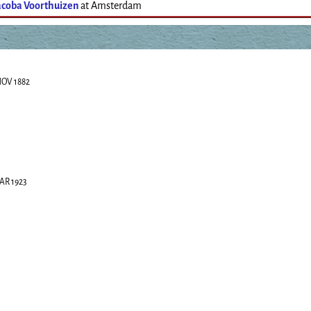
acoba Voorthuizen
at Amsterdam
NOV 1882
AR 1923