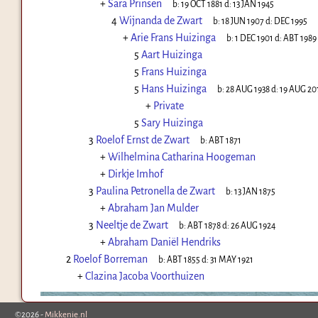
+
Sara Prinsen
b:
19 OCT 1881
d:
13 JAN 1945
4
Wijnanda de Zwart
b:
18 JUN 1907
d:
DEC 1995
+
Arie Frans Huizinga
b:
1 DEC 1901
d:
ABT 1989
5
Aart Huizinga
5
Frans Huizinga
5
Hans Huizinga
b:
28 AUG 1938
d:
19 AUG 20
+
Private
5
Sary Huizinga
3
Roelof Ernst de Zwart
b:
ABT 1871
+
Wilhelmina Catharina Hoogeman
+
Dirkje Imhof
3
Paulina Petronella de Zwart
b:
13 JAN 1875
+
Abraham Jan Mulder
3
Neeltje de Zwart
b:
ABT 1878
d:
26 AUG 1924
+
Abraham Daniël Hendriks
2
Roelof Borreman
b:
ABT 1855
d:
31 MAY 1921
+
Clazina Jacoba Voorthuizen
©2026 -
Mikkenie.nl