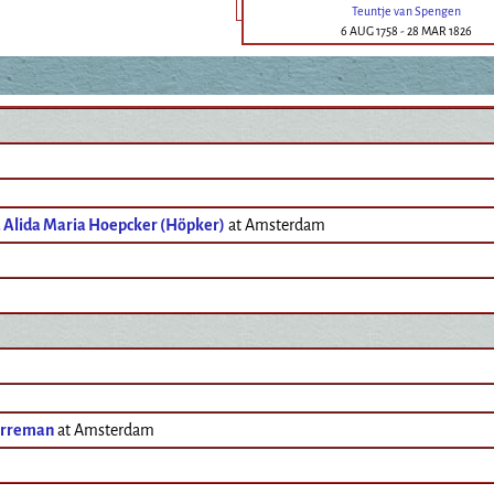
Teuntje van Spengen
6 AUG 1758
-
28 MAR 1826
a Alida Maria Hoepcker (Höpker)
at Amsterdam
orreman
at Amsterdam