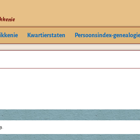
ikkenie
ikkenie
Kwartierstaten
Persoonsindex-genealogi
9.