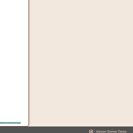
-
Weaver Xtreme Theme