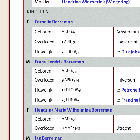
Moeder
Hendrina Wiecherink (Wiegering)
KINDEREN
F
Cornelia Borreman
Geboren
Amsterdam
ABT 1843
Overleden
Loosdrecht
1 APR 1910
Huwelijk
to
Dirk Joh
25 JUL 1877
M
Frans Hendrik Borreman
Geboren
ABT 1857
Overleden
Hilversum
9 APR 1924
Huwelijk
to
Petronel
12 DEC 1889
Huwelijk
to
Francina
23 FEB 1882
F
Hendrina Maria Wilhelmina Borreman
Geboren
ABT 1838
Overleden
Utrecht
8 MAR 1923
M
Jan Borreman