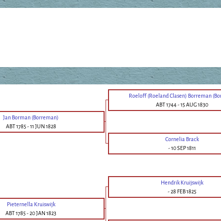
Roeloff (Roeland Clasen) Borreman (B
ABT 1744
-
15 AUG 1830
Jan Borman (Borreman)
ABT 1785
-
11 JUN 1828
Cornelia Brack
-
10 SEP 1811
Hendrik Kruijswijk
-
28 FEB 1825
Pieternella Kruiswijk
ABT 1785
-
20 JAN 1823