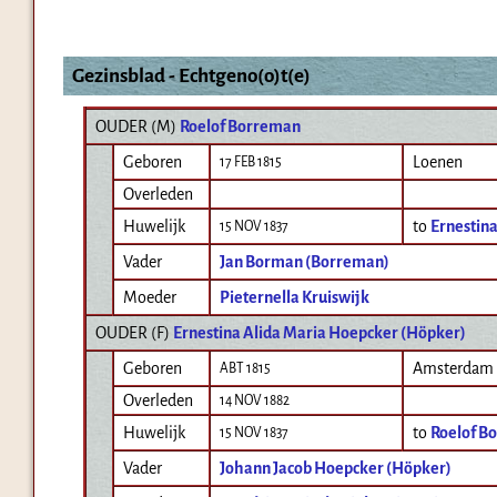
Gezinsblad - Echtgeno(o)t(e)
OUDER (
M
)
Roelof Borreman
Geboren
Loenen
17 FEB 1815
Overleden
Huwelijk
to
Ernestin
15 NOV 1837
Vader
Jan Borman (Borreman)
Moeder
Pieternella Kruiswijk
OUDER (
F
)
Ernestina Alida Maria Hoepcker (Höpker)
Geboren
Amsterdam
ABT 1815
Overleden
14 NOV 1882
Huwelijk
to
Roelof B
15 NOV 1837
Vader
Johann Jacob Hoepcker (Höpker)