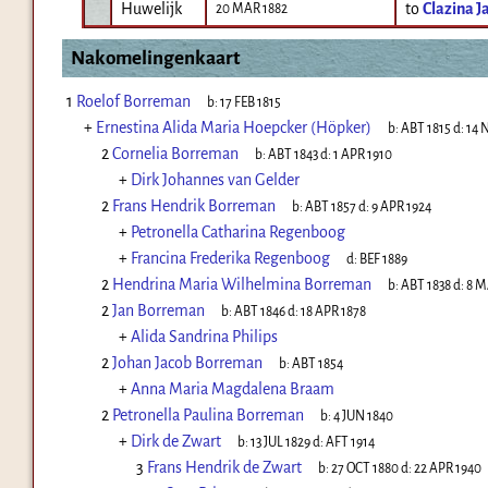
Huwelijk
to
Clazina J
20 MAR 1882
Nakomelingenkaart
1
Roelof Borreman
b:
17 FEB 1815
+
Ernestina Alida Maria Hoepcker (Höpker)
b:
ABT 1815
d:
14 
2
Cornelia Borreman
b:
ABT 1843
d:
1 APR 1910
+
Dirk Johannes van Gelder
2
Frans Hendrik Borreman
b:
ABT 1857
d:
9 APR 1924
+
Petronella Catharina Regenboog
+
Francina Frederika Regenboog
d:
BEF 1889
2
Hendrina Maria Wilhelmina Borreman
b:
ABT 1838
d:
8 M
2
Jan Borreman
b:
ABT 1846
d:
18 APR 1878
+
Alida Sandrina Philips
2
Johan Jacob Borreman
b:
ABT 1854
+
Anna Maria Magdalena Braam
2
Petronella Paulina Borreman
b:
4 JUN 1840
+
Dirk de Zwart
b:
13 JUL 1829
d:
AFT 1914
3
Frans Hendrik de Zwart
b:
27 OCT 1880
d:
22 APR 1940