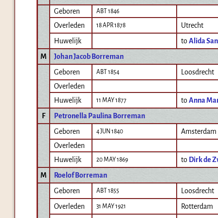
Geboren
ABT 1846
Overleden
Utrecht
18 APR 1878
Huwelijk
to
Alida San
M
Johan Jacob Borreman
Geboren
Loosdrecht
ABT 1854
Overleden
Huwelijk
to
Anna Ma
11 MAY 1877
F
Petronella Paulina Borreman
Geboren
Amsterdam
4 JUN 1840
Overleden
Huwelijk
to
Dirk de 
20 MAY 1869
M
Roelof Borreman
Geboren
Loosdrecht
ABT 1855
Overleden
Rotterdam
31 MAY 1921