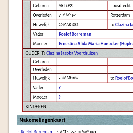
Geboren
Loosdrecht
ABT 1855
Overleden
Rotterdam
31 MAY 1921
Huwelijk
to
Clazina J
20 MAR 1882
Vader
Roelof Borreman
Moeder
Ernestina Alida Maria Hoepcker (Höpk
OUDER (
F
)
Clazina Jacoba Voorthuizen
Geboren
Overleden
Huwelijk
to
Roelof B
20 MAR 1882
Vader
?
Moeder
?
KINDEREN
Nakomelingenkaart
1
Roelof Borreman
b:
ABT 1855
d:
31 MAY 1921