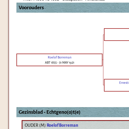
Voorouders
Roelof Borreman
ABT 1855
-
31 MAY 1921
Ernest
Gezinsblad - Echtgeno(o)t(e)
OUDER (
M
)
Roelof Borreman