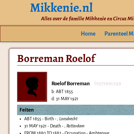
Mikkenie.nl
Alles over de familie Mikkenie en Circus M
Home
Parenteel M
Borreman Roelof
Roelof Borreman
I1071691749
b:
ABT 1855
d:
31 MAY 1921
Feiten
ABT 1855 - Birth - ;
Loosdrecht
31 MAY 1921 - Death - ;
Rotterdam
FROM 1880 TO 1882 - Occupation - Ambtenaar