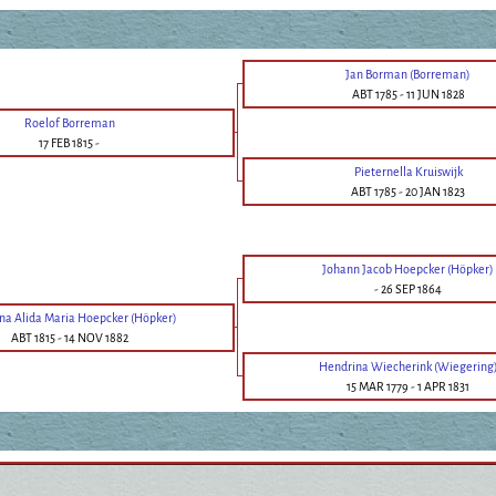
Jan Borman (Borreman)
ABT 1785
-
11 JUN 1828
Roelof Borreman
17 FEB 1815
-
Pieternella Kruiswijk
ABT 1785
-
20 JAN 1823
Johann Jacob Hoepcker (Höpker)
-
26 SEP 1864
ina Alida Maria Hoepcker (Höpker)
ABT 1815
-
14 NOV 1882
Hendrina Wiecherink (Wiegering
15 MAR 1779
-
1 APR 1831