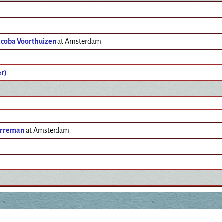
acoba Voorthuizen
at Amsterdam
er)
orreman
at Amsterdam