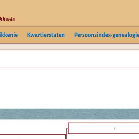
ikkenie
ikkenie
Kwartierstaten
Persoonsindex-genealogi
?