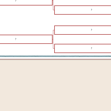
?
?
?
?
?