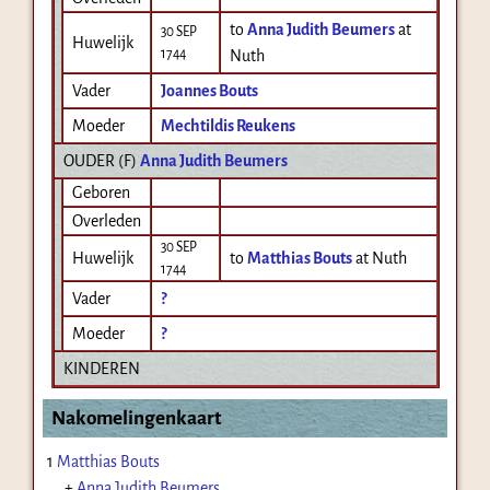
to
Anna Judith Beumers
at
30 SEP
Huwelijk
1744
Nuth
Vader
Joannes Bouts
Moeder
Mechtildis Reukens
OUDER (
F
)
Anna Judith Beumers
Geboren
Overleden
30 SEP
Huwelijk
to
Matthias Bouts
at Nuth
1744
Vader
?
Moeder
?
KINDEREN
Nakomelingenkaart
1
Matthias Bouts
+
Anna Judith Beumers