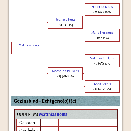
Hubertus Bouts
-
11 MAY 1706
Joannes Bouts
-
3 DEC 1759
Maria Hermens
-
BEF 1694
Matthias Bouts
-
Matthias Renkens
-
9 MAY 1710
Mechtildis Reukens
-
23 JAN 1729
Anna Leunis
-
21 NOV 1702
Gezinsblad - Echtgeno(o)t(e)
OUDER (
M
)
Matthias Bouts
Geboren
Overleden