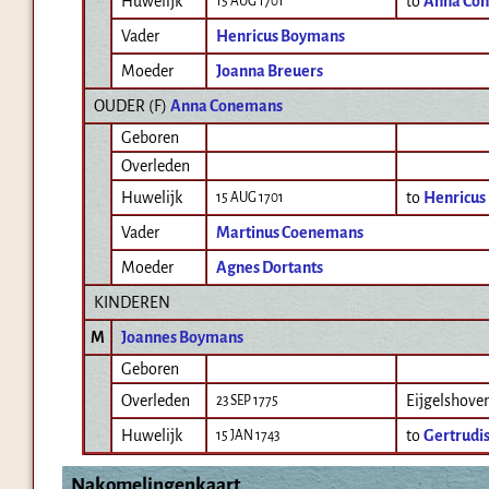
Huwelijk
to
Anna Co
15 AUG 1701
Vader
Henricus Boymans
Moeder
Joanna Breuers
OUDER (
F
)
Anna Conemans
Geboren
Overleden
Huwelijk
to
Henricus
15 AUG 1701
Vader
Martinus Coenemans
Moeder
Agnes Dortants
KINDEREN
M
Joannes Boymans
Geboren
Overleden
Eijgelshove
23 SEP 1775
Huwelijk
to
Gertrudi
15 JAN 1743
Nakomelingenkaart