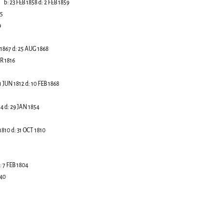
b:
23 FEB 1858
d:
2 FEB 1859
45
9
 1867
d:
25 AUG 1868
R 1816
1 JUN 1812
d:
10 FEB 1868
14
d:
29 JAN 1854
1810
d:
31 OCT 1810
:
7 FEB 1804
840