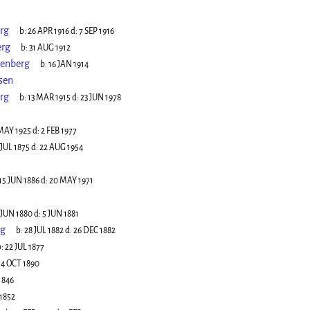
rg
b:
26 APR 1916
d:
7 SEP 1916
erg
b:
31 AUG 1912
renberg
b:
16 JAN 1914
sen
rg
b:
13 MAR 1915
d:
23 JUN 1978
MAY 1925
d:
2 FEB 1977
 JUL 1875
d:
22 AUG 1954
15 JUN 1886
d:
20 MAY 1971
 JUN 1880
d:
5 JUN 1881
rg
b:
28 JUL 1882
d:
26 DEC 1882
:
22 JUL 1877
14 OCT 1890
1846
1852