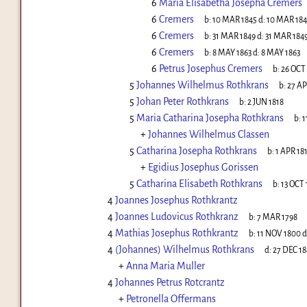
6
Maria Elisabetha Josepha Cremers
6
Cremers
b:
10 MAR 1845
d:
10 MAR 18
6
Cremers
b:
31 MAR 1849
d:
31 MAR 184
6
Cremers
b:
8 MAY 1863
d:
8 MAY 1863
6
Petrus Josephus Cremers
b:
26 OCT
5
Johannes Wilhelmus Rothkrans
b:
27 AP
5
Johan Peter Rothkrans
b:
2 JUN 1818
5
Maria Catharina Josepha Rothkrans
b:
1
+
Johannes Wilhelmus Classen
5
Catharina Josepha Rothkrans
b:
1 APR 18
+
Egidius Josephus Gorissen
5
Catharina Elisabeth Rothkrans
b:
13 OCT 
4
Joannes Josephus Rothkrantz
4
Joannes Ludovicus Rothkranz
b:
7 MAR 1798
4
Mathias Josephus Rothkrantz
b:
11 NOV 1800
d
4
(Johannes) Wilhelmus Rothkrans
d:
27 DEC 1
+
Anna Maria Muller
4
Johannes Petrus Rotcrantz
+
Petronella Offermans