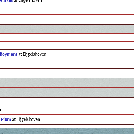
nemans
at Eijgelshoven
 Boymans
at Eijgelshoven
n
s Plum
at Eijgelshoven