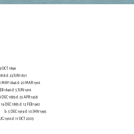
3 OCT 1896
1818
d:
23 JUN 1871
2 MAY 1846
d:
20 MAR 1916
FEB 1846
d:
5 JUN 1916
8 DEC 1883
d:
25 APR 1958
:
19 DEC 1885
d:
12 FEB 1967
b:
5 DEC 1919
d:
10 JAN 1995
UG 1916
d:
11 OCT 2003