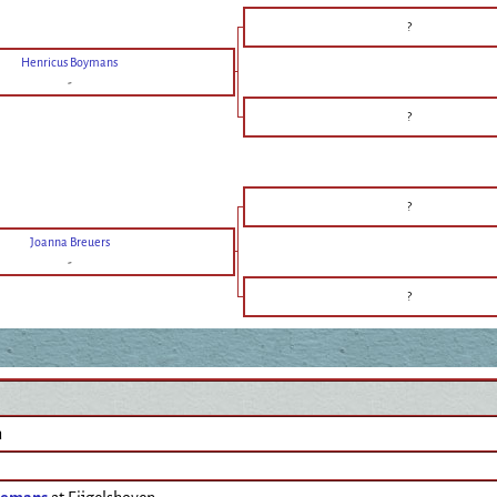
?
Henricus Boymans
-
?
?
Joanna Breuers
-
?
n