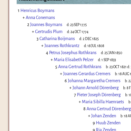
1
Henricus Boymans
+
Anna Conemans
2
Joannes Boymans
d:
23 SEP 1775
+
Gertrudis Plum
d:
24 OCT 1774
3
Catharina Boijmans
d:
2 DEC 1825
+
Joannes Rothkrantz
d:
18 JUL 1808
4
Petrus Josephus Rothkrans
d:
25 JAN 1850
+
Maria Elisabeth Pelzer
d:
1 SEP 1833
5
Anna Gertrud Rothkrans
b:
23 OCT 1821
d:
+
Joannes Gerardus Cremers
b:
18 AUG 
6
Johanna Margaretha Cremers
b:
2
+
Johann Arnold Dörenberg
b:
8 
7
Pieter Joseph Dörenberg
b:
1
+
Maria Sibilla Haenraets
b
8
Anna Gertrud Dörenberg
+
Johan Zenden
b:
18 A
9
Huub Zenden
9
Ria Zenden