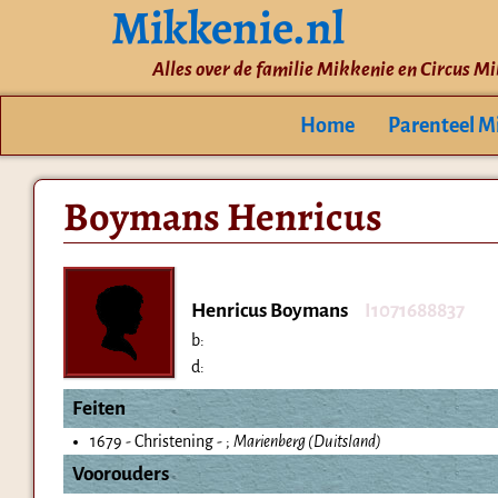
Mikkenie.nl
Alles over de familie Mikkenie en Circus M
Home
Parenteel M
Boymans Henricus
Henricus Boymans
I1071688837
b:
d:
Feiten
1679 - Christening - ;
Marienberg (Duitsland)
Voorouders