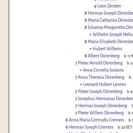
9
Leon Zenden
8
Herman Joseph Dörenbe
8
Maria Catharina Dörenb
8
Johanna Margaretha Dö
+
Wilhelm Joseph Nelis
8
Maria Elisabeth Dörenbe
+
Hubert Willems
8
Albert Dörenberg
b:
17 
7
Pieter Arnold Dörenberg
b:
9
+
Anna Cornelia Jeukens
7
Anna Theresia Dörenberg
b:
+
Leonard Hubert Lenzen
7
Pieter Joseph Dörenberg
b:
9
7
Josephus Hermanus Dörenbe
7
Herman Joseph Dörenberg
b
7
Pieter Willem Dörenberg
b:
6
Anna Maria Gertrudis Cremers
b:
6
Herman Joseph Cremers
b:
22 OCT 