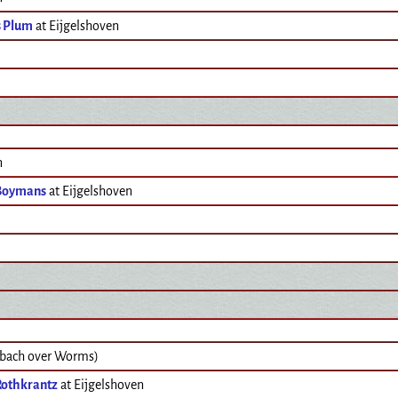
s Plum
at Eijgelshoven
n
Boymans
at Eijgelshoven
bach over Worms)
Rothkrantz
at Eijgelshoven