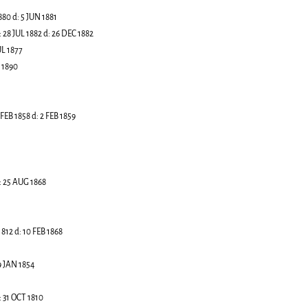
880
d:
5 JUN 1881
:
28 JUL 1882
d:
26 DEC 1882
UL 1877
 1890
 FEB 1858
d:
2 FEB 1859
:
25 AUG 1868
1812
d:
10 FEB 1868
9 JAN 1854
:
31 OCT 1810