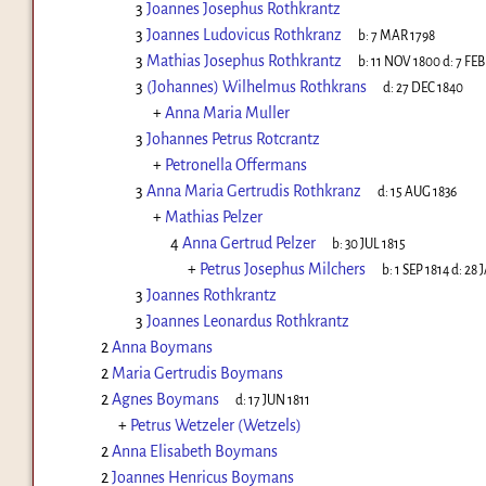
3
Joannes Josephus Rothkrantz
3
Joannes Ludovicus Rothkranz
b:
7 MAR 1798
3
Mathias Josephus Rothkrantz
b:
11 NOV 1800
d:
7 FEB
3
(Johannes) Wilhelmus Rothkrans
d:
27 DEC 1840
+
Anna Maria Muller
3
Johannes Petrus Rotcrantz
+
Petronella Offermans
3
Anna Maria Gertrudis Rothkranz
d:
15 AUG 1836
+
Mathias Pelzer
4
Anna Gertrud Pelzer
b:
30 JUL 1815
+
Petrus Josephus Milchers
b:
1 SEP 1814
d:
28 
3
Joannes Rothkrantz
3
Joannes Leonardus Rothkrantz
2
Anna Boymans
2
Maria Gertrudis Boymans
2
Agnes Boymans
d:
17 JUN 1811
+
Petrus Wetzeler (Wetzels)
2
Anna Elisabeth Boymans
2
Joannes Henricus Boymans