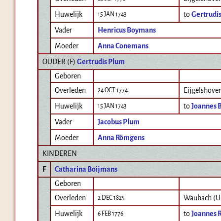
Huwelijk
to
Gertrudi
15 JAN 1743
Vader
Henricus Boymans
Moeder
Anna Conemans
OUDER (
F
)
Gertrudis Plum
Geboren
Overleden
Eijgelshove
24 OCT 1774
Huwelijk
to
Joannes 
15 JAN 1743
Vader
Jacobus Plum
Moeder
Anna Römgens
KINDEREN
F
Catharina Boijmans
Geboren
Overleden
Waubach (U
2 DEC 1825
Huwelijk
to
Joannes 
6 FEB 1776