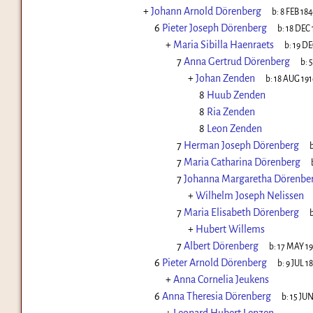
+
Johann Arnold Dörenberg
b:
8 FEB 184
6
Pieter Joseph Dörenberg
b:
18 DEC 
+
Maria Sibilla Haenraets
b:
19 DE
7
Anna Gertrud Dörenberg
b:
5
+
Johan Zenden
b:
18 AUG 191
8
Huub Zenden
8
Ria Zenden
8
Leon Zenden
7
Herman Joseph Dörenberg
b
7
Maria Catharina Dörenberg
7
Johanna Margaretha Dörenbe
+
Wilhelm Joseph Nelissen
7
Maria Elisabeth Dörenberg
b
+
Hubert Willems
7
Albert Dörenberg
b:
17 MAY 1
6
Pieter Arnold Dörenberg
b:
9 JUL 1
+
Anna Cornelia Jeukens
6
Anna Theresia Dörenberg
b:
15 JUN