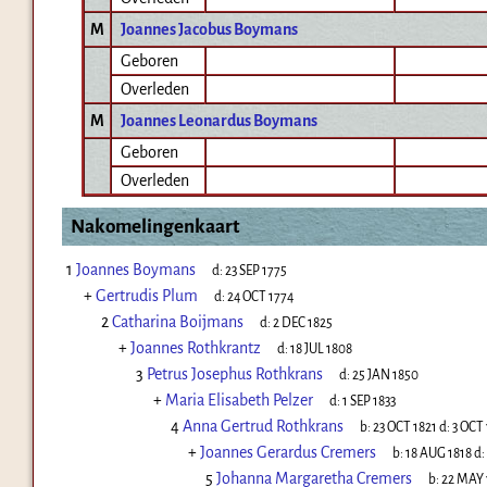
M
Joannes Jacobus Boymans
Geboren
Overleden
M
Joannes Leonardus Boymans
Geboren
Overleden
Nakomelingenkaart
1
Joannes Boymans
d:
23 SEP 1775
+
Gertrudis Plum
d:
24 OCT 1774
2
Catharina Boijmans
d:
2 DEC 1825
+
Joannes Rothkrantz
d:
18 JUL 1808
3
Petrus Josephus Rothkrans
d:
25 JAN 1850
+
Maria Elisabeth Pelzer
d:
1 SEP 1833
4
Anna Gertrud Rothkrans
b:
23 OCT 1821
d:
3 OCT
+
Joannes Gerardus Cremers
b:
18 AUG 1818
d:
5
Johanna Margaretha Cremers
b:
22 MAY 