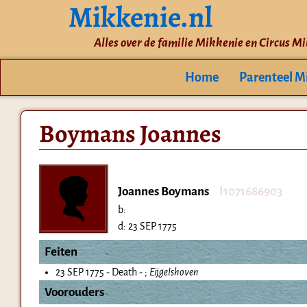
Mikkenie.nl
Alles over de familie Mikkenie en Circus M
Home
Parenteel M
Boymans Joannes
Joannes Boymans
I1071686903
b:
d:
23 SEP 1775
Feiten
23 SEP 1775 - Death - ;
Eijgelshoven
Voorouders