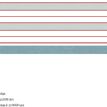
 1896
23 JUN 1871
1846
d:
20 MAR 1916