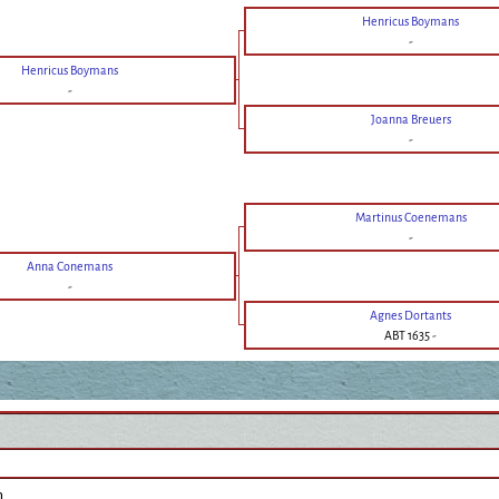
Henricus Boymans
-
Henricus Boymans
-
Joanna Breuers
-
Martinus Coenemans
-
Anna Conemans
-
Agnes Dortants
ABT 1635
-
n