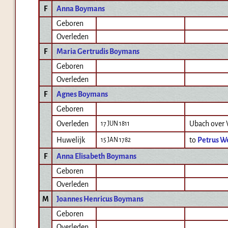
F
Anna Boymans
Geboren
Overleden
F
Maria Gertrudis Boymans
Geboren
Overleden
F
Agnes Boymans
Geboren
Overleden
Ubach over
17 JUN 1811
Huwelijk
to
Petrus We
15 JAN 1782
F
Anna Elisabeth Boymans
Geboren
Overleden
M
Joannes Henricus Boymans
Geboren
Overleden