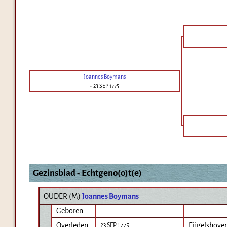
Joannes Boymans
-
23 SEP 1775
Gezinsblad - Echtgeno(o)t(e)
OUDER (
M
)
Joannes Boymans
Geboren
Overleden
Eijgelshove
23 SEP 1775