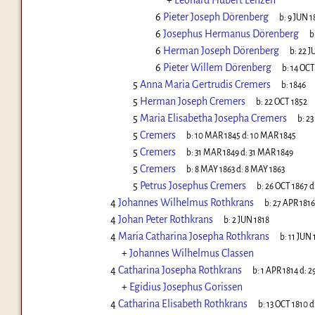
+
Leonard Hubert Lenzen
6
Pieter Joseph Dörenberg
b:
9 JUN 1
6
Josephus Hermanus Dörenberg
b
6
Herman Joseph Dörenberg
b:
22 J
6
Pieter Willem Dörenberg
b:
14 OCT
5
Anna Maria Gertrudis Cremers
b:
1846
5
Herman Joseph Cremers
b:
22 OCT 1852
5
Maria Elisabetha Josepha Cremers
b:
23
5
Cremers
b:
10 MAR 1845
d:
10 MAR 1845
5
Cremers
b:
31 MAR 1849
d:
31 MAR 1849
5
Cremers
b:
8 MAY 1863
d:
8 MAY 1863
5
Petrus Josephus Cremers
b:
26 OCT 1867
d
4
Johannes Wilhelmus Rothkrans
b:
27 APR 1816
4
Johan Peter Rothkrans
b:
2 JUN 1818
4
Maria Catharina Josepha Rothkrans
b:
11 JUN 
+
Johannes Wilhelmus Classen
4
Catharina Josepha Rothkrans
b:
1 APR 1814
d:
2
+
Egidius Josephus Gorissen
4
Catharina Elisabeth Rothkrans
b:
13 OCT 1810
d