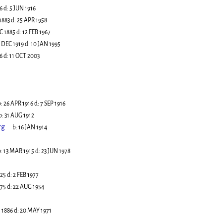
6
d:
5 JUN 1916
1883
d:
25 APR 1958
C 1885
d:
12 FEB 1967
 DEC 1919
d:
10 JAN 1995
6
d:
11 OCT 2003
:
26 APR 1916
d:
7 SEP 1916
b:
31 AUG 1912
rg
b:
16 JAN 1914
:
13 MAR 1915
d:
23 JUN 1978
925
d:
2 FEB 1977
875
d:
22 AUG 1954
 1886
d:
20 MAY 1971