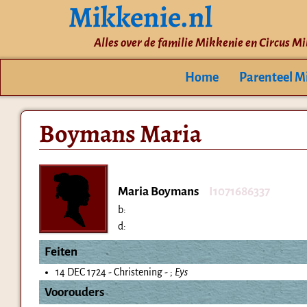
Mikkenie.nl
Alles over de familie Mikkenie en Circus M
Home
Parenteel M
Boymans Maria
Maria Boymans
I1071686337
b:
d:
Feiten
14 DEC 1724 - Christening - ;
Eys
Voorouders