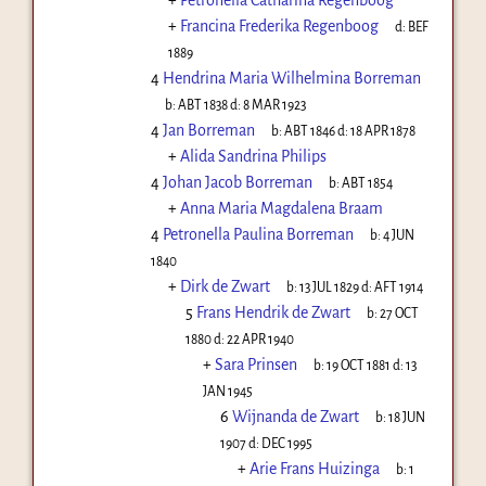
+
Francina Frederika Regenboog
d:
BEF
1889
4
Hendrina Maria Wilhelmina Borreman
b:
ABT 1838
d:
8 MAR 1923
4
Jan Borreman
b:
ABT 1846
d:
18 APR 1878
+
Alida Sandrina Philips
4
Johan Jacob Borreman
b:
ABT 1854
+
Anna Maria Magdalena Braam
4
Petronella Paulina Borreman
b:
4 JUN
1840
+
Dirk de Zwart
b:
13 JUL 1829
d:
AFT 1914
5
Frans Hendrik de Zwart
b:
27 OCT
1880
d:
22 APR 1940
+
Sara Prinsen
b:
19 OCT 1881
d:
13
JAN 1945
6
Wijnanda de Zwart
b:
18 JUN
1907
d:
DEC 1995
+
Arie Frans Huizinga
b:
1