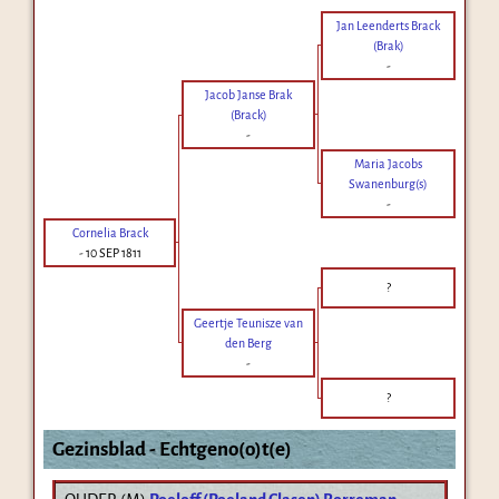
Jan Leenderts Brack
(Brak)
-
Jacob Janse Brak
(Brack)
-
Maria Jacobs
Swanenburg(s)
-
Cornelia Brack
-
10 SEP 1811
?
Geertje Teunisze van
den Berg
-
?
Gezinsblad - Echtgeno(o)t(e)