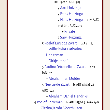
DEC 1901
d:
ABT 1989
7
Aart Huizinga
7
Frans Huizinga
7
Hans Huizinga
b:
28 AUG
1938
d:
19 AUG 2019
+
Private
7
Sary Huizinga
5
Roelof Ernst de Zwart
b:
ABT 1871
+
Wilhelmina Catharina
Hoogeman
+
Dirkje Imhof
5
Paulina Petronella de Zwart
b:
13
JAN 1875
+
Abraham Jan Mulder
5
Neeltje de Zwart
b:
ABT 1878
d:
26
AUG 1924
+
Abraham Daniël Hendriks
4
Roelof Borreman
b:
ABT 1855
d:
31 MAY 1921
+
Clazina Jacoba Voorthuizen