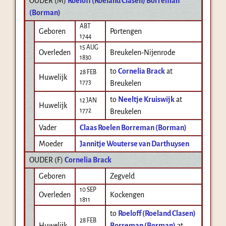
OUDER (
M
)
Roeloff (Roeland Clasen) Borreman
(Borman)
ABT
Geboren
Portengen
1744
15 AUG
Overleden
Breukelen-Nijenrode
1830
to
Cornelia Brack
at
28 FEB
Huwelijk
1773
Breukelen
to
Neeltje Kruiswijk
at
12 JAN
Huwelijk
1772
Breukelen
Vader
Claas Roelen Borreman (Borman)
Moeder
Jannitje Wouterse van Darthuysen
OUDER (
F
)
Cornelia Brack
Geboren
Zegveld
10 SEP
Overleden
Kockengen
1811
to
Roeloff (Roeland Clasen)
28 FEB
Huwelijk
Borreman (Borman)
at