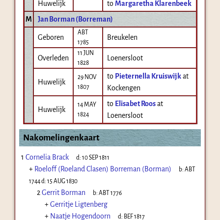
Huwelijk
to
Margaretha Klarenbeek
M
Jan Borman (Borreman)
ABT
Geboren
Breukelen
1785
11 JUN
Overleden
Loenersloot
1828
to
Pieternella Kruiswijk
at
29 NOV
Huwelijk
1807
Kockengen
to
Elisabet Roos
at
14 MAY
Huwelijk
1824
Loenersloot
Nakomelingenkaart
1
Cornelia Brack
d:
10 SEP 1811
+
Roeloff (Roeland Clasen) Borreman (Borman)
b:
ABT
1744
d:
15 AUG 1830
2
Gerrit Borman
b:
ABT 1776
+
Gerritje Ligtenberg
+
Naatje Hogendoorn
d:
BEF 1817