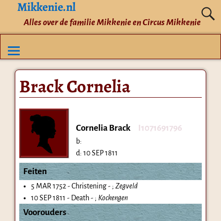
Mikkenie.nl
Alles over de familie Mikkenie en Circus Mikkenie
Brack Cornelia
Cornelia Brack
I1071691796
b:
d:
10 SEP 1811
Feiten
5 MAR 1752 - Christening - ;
Zegveld
10 SEP 1811 - Death - ;
Kockengen
Voorouders