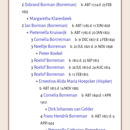
2
IJsbrand Borman (Borreman)
b:
ABT 1774
d:
23 FEB
1833
+
Margaretha Klarenbeek
2
Jan Borman (Borreman)
b:
ABT 1785
d:
11 JUN 1828
+
Pieternella Kruiswijk
b:
ABT 1785
d:
20 JAN 1823
3
Cornelia Bor(re)man
b:
31 DEC 1807
d:
2 FEB 1843
3
Neeltje Borreman
b:
20 JUL 1821
d:
21 NOV 1898
+
Pieter Boekel
3
Roelof Borreman
b:
1812
d:
25 SEP 1812
3
Roelof Borreman
b:
26 JUL 1813
d:
29 AUG 1814
3
Roelof Borreman
b:
17 FEB 1815
+
Ernestina Alida Maria Hoepcker (Höpker)
b:
ABT 1815
d:
14 NOV 1882
4
Cornelia Borreman
b:
ABT 1843
d:
1 APR
1910
+
Dirk Johannes van Gelder
4
Frans Hendrik Borreman
b:
ABT 1857
d:
9
APR 1924
+
Petronella Catharina Regenboog