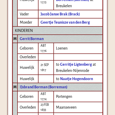
1773
Breukelen
Vader
Jacob Janse Brak (Brack)
Moeder
Geertje Teunisze van den Berg
KINDEREN
M
Gerrit Borman
ABT
Geboren
Loenen
1776
Overleden
to
Gerritje Ligtenberg
at
21 SEP
Huwelijk
1817
Breukelen-Nijenrode
Huwelijk
to
Naatje Hogendoorn
M
IJsbrand Borman (Borreman)
ABT
Geboren
Portengen
1774
23 FEB
Overleden
Maarsseveen
1833