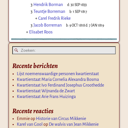
3
Hendrik Borman
d:
30 SEP 1833
3
Teuntje Borreman
b:
1 SEP 1817
+
Carel Fredrik Rieke
3
Jacob Borreman
b:
9 OCT 1818
d:
7 JAN 1819
+
Elisabet Roos
Recente berichten
Lijst noemenswaardige personen kwartierstaat
Kwartierstaat Maria Cornelia Alexandra Bosma
Kwartierstaat Ivo Ferdinand Josephus Groothedde
Kwartierstaat Wijnanda de Zwart
Kwartierstaat Arie Frans Huizinga
Recente reacties
Emmie
op
Historie van Circus Mikkenie
Karel van Gool
op
De walvis van Jean Mikkenie