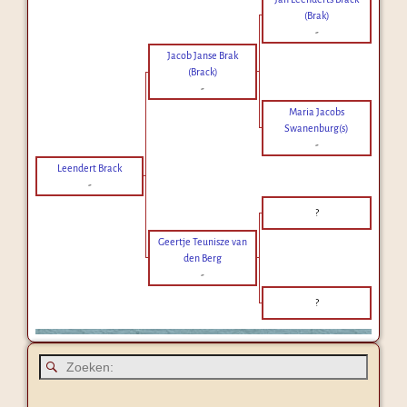
(Brak)
-
Jacob Janse Brak
(Brack)
-
Maria Jacobs
Swanenburg(s)
-
Leendert Brack
-
?
Geertje Teunisze van
den Berg
-
?