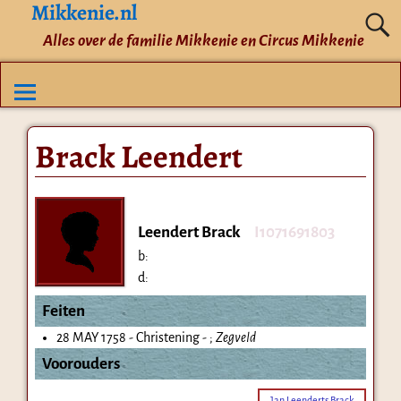
Mikkenie.nl
Alles over de familie Mikkenie en Circus Mikkenie
Brack Leendert
Leendert Brack
I1071691803
b:
d:
Feiten
28 MAY 1758 - Christening - ;
Zegveld
Voorouders
Jan Leenderts Brack