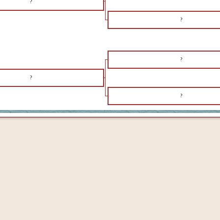
?
?
?
?
?