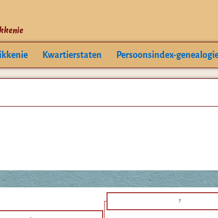
ikkenie
ikkenie
Kwartierstaten
Persoonsindex-genealogi
?