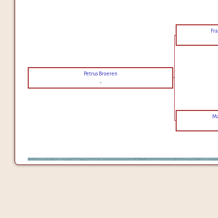
Fra
Petrus Broeren
-
Ma