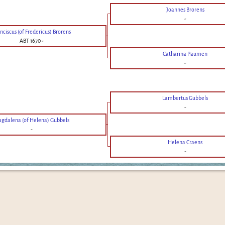
Joannes Brorens
-
nciscus (of Fredericus) Brorens
ABT 1670
-
Catharina Paumen
-
Lambertus Gubbels
-
gdalena (of Helena) Gubbels
-
Helena Craens
-