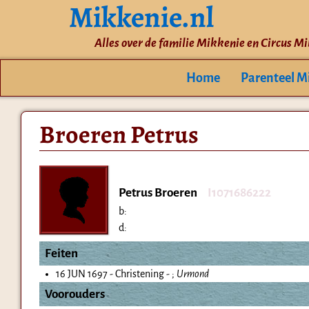
Mikkenie.nl
Alles over de familie Mikkenie en Circus M
Home
Parenteel M
Broeren Petrus
Petrus Broeren
I1071686222
b:
d:
Feiten
16 JUN 1697 - Christening - ;
Urmond
Voorouders