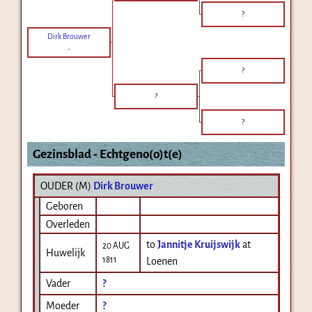
?
Dirk Brouwer
-
?
?
?
Gezinsblad - Echtgeno(o)t(e)
OUDER (
M
)
Dirk Brouwer
Geboren
Overleden
to
Jannitje Kruijswijk
at
20 AUG
Huwelijk
1811
Loenen
Vader
?
Moeder
?