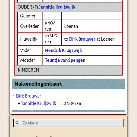
OUDER (
F
)
Jannitje Kruijswijk
Geboren
8 NOV
Overleden
Loenen
1831
20 AUG
Huwelijk
to
Dirk Brouwer
at Loenen
1811
Vader
Hendrik Kruijswijk
Moeder
Teuntje van Spengen
KINDEREN
Nakomelingenkaart
1
Dirk Brouwer
+
Jannitje Kruijswijk
d:
8 NOV 1831