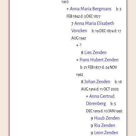
1910
+
Anna Maria Bergmans
b:
3
FEB 1842
d:
3 DEC 1877
7
Anna Maria Elisabeth
Voncken
b:
19 DEC 1874
d:
17
AUG 1947
+
?
8
Lies Zenden
+
Frans Hubert Zenden
b:
21 FEB 1877
d:
24 NOV
1962
8
Johan Zenden
b:
18
AUG 1916
d:
11 OCT 2003
+
Anna Gertrud
Dörenberg
b:
5
DEC 1919
d:
10 JAN 1995
9
Huub Zenden
9
Ria Zenden
9
Leon Zenden