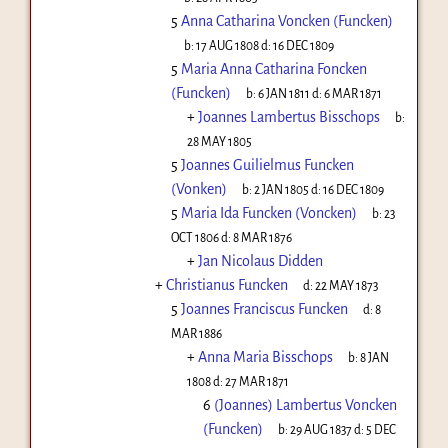
5
Anna Catharina Voncken (Funcken)
b:
17 AUG 1808
d:
16 DEC 1809
5
Maria Anna Catharina Foncken
(Funcken)
b:
6 JAN 1811
d:
6 MAR 1871
+
Joannes Lambertus Bisschops
b:
28 MAY 1805
5
Joannes Guilielmus Funcken
(Vonken)
b:
2 JAN 1805
d:
16 DEC 1809
5
Maria Ida Funcken (Voncken)
b:
23
OCT 1806
d:
8 MAR 1876
+
Jan Nicolaus Didden
+
Christianus Funcken
d:
22 MAY 1873
5
Joannes Franciscus Funcken
d:
8
MAR 1886
+
Anna Maria Bisschops
b:
8 JAN
1808
d:
27 MAR 1871
6
(Joannes) Lambertus Voncken
(Funcken)
b:
29 AUG 1837
d:
5 DEC