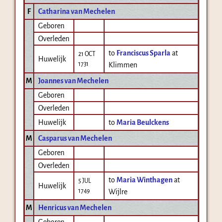
F
Catharina van Mechelen
Geboren
Overleden
to
Franciscus Sparla
at
21 OCT
Huwelijk
1731
Klimmen
M
Joannes van Mechelen
Geboren
Overleden
Huwelijk
to
Maria Beulckens
M
Casparus van Mechelen
Geboren
Overleden
to
Maria Winthagen
at
5 JUL
Huwelijk
1749
Wijlre
M
Henricus van Mechelen
Geboren