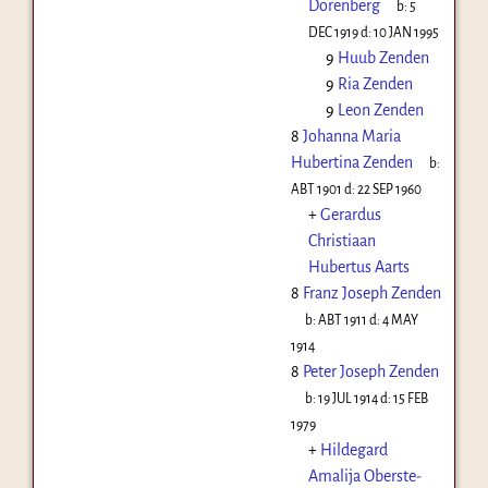
Dörenberg
b:
5
DEC 1919
d:
10 JAN 1995
9
Huub Zenden
9
Ria Zenden
9
Leon Zenden
8
Johanna Maria
Hubertina Zenden
b:
ABT 1901
d:
22 SEP 1960
+
Gerardus
Christiaan
Hubertus Aarts
8
Franz Joseph Zenden
b:
ABT 1911
d:
4 MAY
1914
8
Peter Joseph Zenden
b:
19 JUL 1914
d:
15 FEB
1979
+
Hildegard
Amalija Oberste-