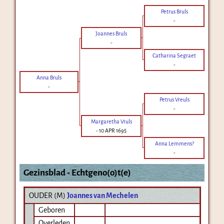
Petrus Bruls
-
Joannes Bruls
-
Catharina Segraet
-
Anna Bruls
-
Petrus Vreuls
-
Margaretha Vruls
-
10 APR 1695
Anna Lemmens?
-
Gezinsblad - Echtgeno(o)t(e)
OUDER (
M
)
Joannes van Mechelen
Geboren
Overleden