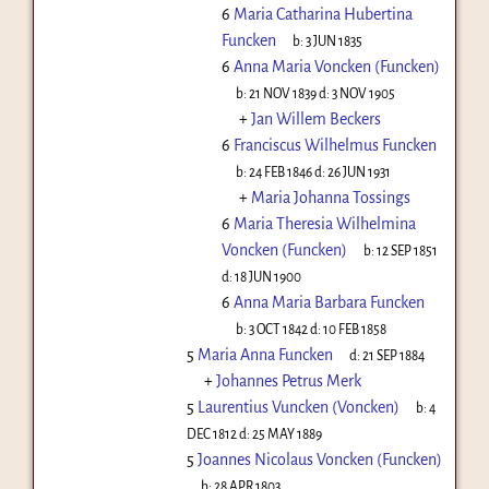
6
Maria Catharina Hubertina
Funcken
b:
3 JUN 1835
6
Anna Maria Voncken (Funcken)
b:
21 NOV 1839
d:
3 NOV 1905
+
Jan Willem Beckers
6
Franciscus Wilhelmus Funcken
b:
24 FEB 1846
d:
26 JUN 1931
+
Maria Johanna Tossings
6
Maria Theresia Wilhelmina
Voncken (Funcken)
b:
12 SEP 1851
d:
18 JUN 1900
6
Anna Maria Barbara Funcken
b:
3 OCT 1842
d:
10 FEB 1858
5
Maria Anna Funcken
d:
21 SEP 1884
+
Johannes Petrus Merk
5
Laurentius Vuncken (Voncken)
b:
4
DEC 1812
d:
25 MAY 1889
5
Joannes Nicolaus Voncken (Funcken)
b:
28 APR 1803