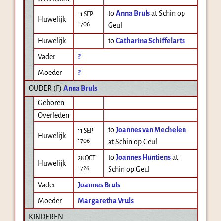
to
Anna Bruls
at Schin op
11 SEP
Huwelijk
1706
Geul
Huwelijk
to
Catharina Schiffelarts
Vader
?
Moeder
?
OUDER (
F
)
Anna Bruls
Geboren
Overleden
to
Joannes van Mechelen
11 SEP
Huwelijk
1706
at Schin op Geul
to
Joannes Huntiens
at
28 OCT
Huwelijk
1726
Schin op Geul
Vader
Joannes Bruls
Moeder
Margaretha Vruls
KINDEREN