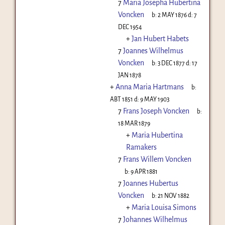
7
Maria Josepha Hubertina
Voncken
b:
2 MAY 1876
d:
7
DEC 1954
+
Jan Hubert Habets
7
Joannes Wilhelmus
Voncken
b:
3 DEC 1877
d:
17
JAN 1878
+
Anna Maria Hartmans
b:
ABT 1851
d:
9 MAY 1903
7
Frans Joseph Voncken
b:
18 MAR 1879
+
Maria Hubertina
Ramakers
7
Frans Willem Voncken
b:
9 APR 1881
7
Joannes Hubertus
Voncken
b:
21 NOV 1882
+
Maria Louisa Simons
7
Johannes Wilhelmus