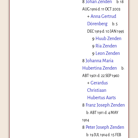
8
Johan Zenden
b:
18
AUG 1916
d:
11 OCT 2003
+
Anna Gertrud
Dörenberg
b:
5
DEC 1919
d:
10 JAN 1995
9
Huub Zenden
9
Ria Zenden
9
Leon Zenden
8
Johanna Maria
Hubertina Zenden
b:
ABT 1901
d:
22 SEP 1960
+
Gerardus
Christiaan
Hubertus Aarts
8
Franz Joseph Zenden
b:
ABT 1911
d:
4 MAY
1914
8
Peter Joseph Zenden
b:
19 JUL 1914
d:
15 FEB