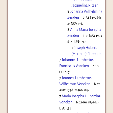
Jacquelina Ritzen
8
Johanna Wilhelmina
Zenden
b:
ABT 1908
d:
25 NOV 1967
8
Anna Maria Josepha
Zenden
b:
21 MAY 1903
d:
23 JUN 1990
+
Joseph Hubert
(Herman) Robberts
7
Johannes Lambertus
Franciscus Voncken
b:
10
OCT 1871
7
Joannes Lambertus
Wilhelmus Voncken
b:
17
APR 1873
d:
26 JAN 1894
7
Maria Josepha Hubertina
Voncken
b:
2 MAY 1876
d:
7
DEC 1954