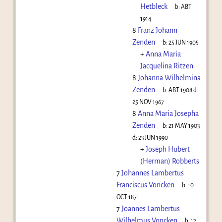
Hetbleck
b:
ABT
1914
8
Franz Johann
Zenden
b:
25 JUN 1905
+
Anna Maria
Jacquelina Ritzen
8
Johanna Wilhelmina
Zenden
b:
ABT 1908
d:
25 NOV 1967
8
Anna Maria Josepha
Zenden
b:
21 MAY 1903
d:
23 JUN 1990
+
Joseph Hubert
(Herman) Robberts
7
Johannes Lambertus
Franciscus Voncken
b:
10
OCT 1871
7
Joannes Lambertus
Wilhelmus Voncken
b:
17