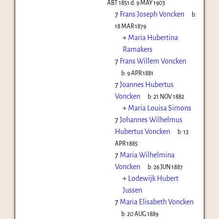
ABT 1851
d:
9 MAY 1903
7
Frans Joseph Voncken
b:
18 MAR 1879
+
Maria Hubertina
Ramakers
7
Frans Willem Voncken
b:
9 APR 1881
7
Joannes Hubertus
Voncken
b:
21 NOV 1882
+
Maria Louisa Simons
7
Johannes Wilhelmus
Hubertus Voncken
b:
13
APR 1885
7
Maria Wilhelmina
Voncken
b:
26 JUN 1887
+
Lodewijk Hubert
Jussen
7
Maria Elisabeth Voncken
b:
20 AUG 1889