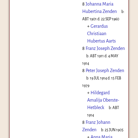
8
Johanna Maria
Hubertina Zenden
b:
ABT 1901
d:
22 SEP 1960
+
Gerardus
Christiaan
Hubertus Aarts
8
Franz Joseph Zenden
b:
ABT 1911
d:
4 MAY
1914
8
Peter Joseph Zenden
b:
19 JUL 1914
d:
15 FEB
1979
+
Hildegard
Amalija Oberste-
Hetbleck
b:
ABT
1914
8
Franz Johann
Zenden
b:
25 JUN 1905
+
Anna Maria