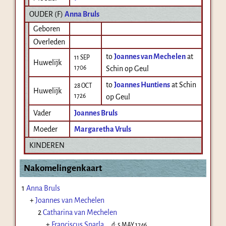
OUDER (
F
)
Anna Bruls
Geboren
Overleden
to
Joannes van Mechelen
at
11 SEP
Huwelijk
1706
Schin op Geul
to
Joannes Huntiens
at Schin
28 OCT
Huwelijk
1726
op Geul
Vader
Joannes Bruls
Moeder
Margaretha Vruls
KINDEREN
Nakomelingenkaart
1
Anna Bruls
+
Joannes van Mechelen
2
Catharina van Mechelen
+
Franciscus Sparla
d:
5 MAY 1746