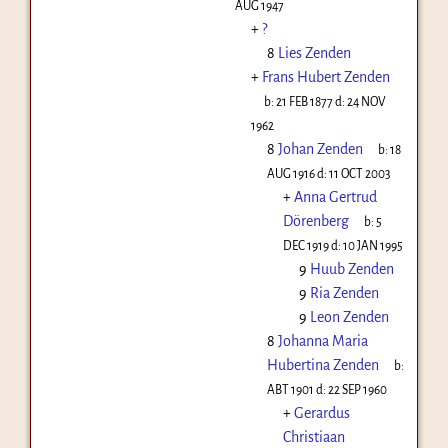
AUG 1947
+
?
8
Lies Zenden
+
Frans Hubert Zenden
b:
21 FEB 1877
d:
24 NOV
1962
8
Johan Zenden
b:
18
AUG 1916
d:
11 OCT 2003
+
Anna Gertrud
Dörenberg
b:
5
DEC 1919
d:
10 JAN 1995
9
Huub Zenden
9
Ria Zenden
9
Leon Zenden
8
Johanna Maria
Hubertina Zenden
b:
ABT 1901
d:
22 SEP 1960
+
Gerardus
Christiaan