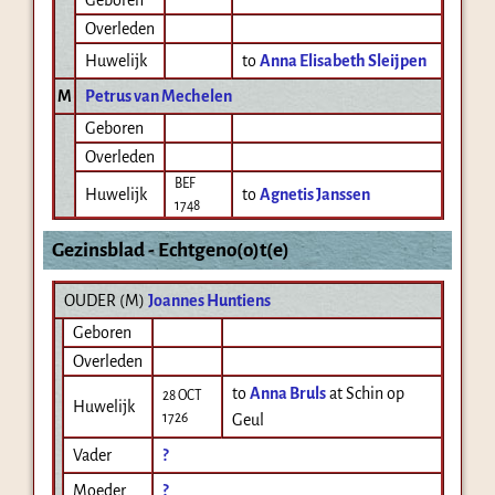
Overleden
Huwelijk
to
Anna Elisabeth Sleijpen
M
Petrus van Mechelen
Geboren
Overleden
BEF
Huwelijk
to
Agnetis Janssen
1748
Gezinsblad - Echtgeno(o)t(e)
OUDER (
M
)
Joannes Huntiens
Geboren
Overleden
to
Anna Bruls
at Schin op
28 OCT
Huwelijk
1726
Geul
Vader
?
Moeder
?