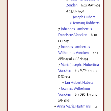
Zenden
b:
21 MAY 1903
d:
23 JUN 1990
+
Joseph Hubert
(Herman) Robberts
7
Johannes Lambertus
Franciscus Voncken
b:
10
OCT 1871
7
Joannes Lambertus
Wilhelmus Voncken
b:
17
APR 1873
d:
26 JAN 1894
7
Maria Josepha Hubertina
Voncken
b:
2 MAY 1876
d:
7
DEC 1954
+
Jan Hubert Habets
7
Joannes Wilhelmus
Voncken
b:
3 DEC 1877
d:
17
JAN 1878
+
Anna Maria Hartmans
b: