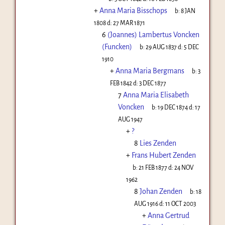
+
Anna Maria Bisschops
b:
8 JAN
1808
d:
27 MAR 1871
6
(Joannes) Lambertus Voncken
(Funcken)
b:
29 AUG 1837
d:
5 DEC
1910
+
Anna Maria Bergmans
b:
3
FEB 1842
d:
3 DEC 1877
7
Anna Maria Elisabeth
Voncken
b:
19 DEC 1874
d:
17
AUG 1947
+
?
8
Lies Zenden
+
Frans Hubert Zenden
b:
21 FEB 1877
d:
24 NOV
1962
8
Johan Zenden
b:
18
AUG 1916
d:
11 OCT 2003
+
Anna Gertrud