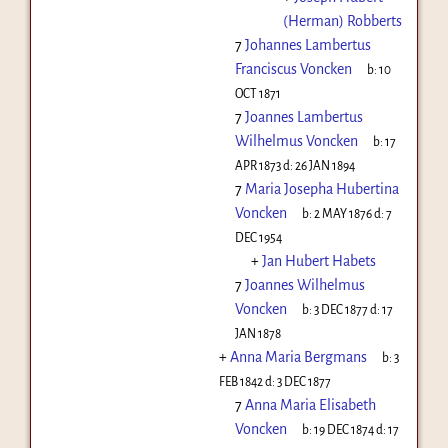
(Herman) Robberts
7
Johannes Lambertus
Franciscus Voncken
b:
10
OCT 1871
7
Joannes Lambertus
Wilhelmus Voncken
b:
17
APR 1873
d:
26 JAN 1894
7
Maria Josepha Hubertina
Voncken
b:
2 MAY 1876
d:
7
DEC 1954
+
Jan Hubert Habets
7
Joannes Wilhelmus
Voncken
b:
3 DEC 1877
d:
17
JAN 1878
+
Anna Maria Bergmans
b:
3
FEB 1842
d:
3 DEC 1877
7
Anna Maria Elisabeth
Voncken
b:
19 DEC 1874
d:
17