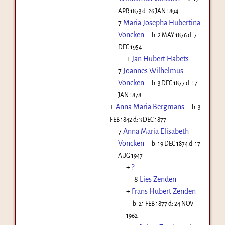
APR 1873
d:
26 JAN 1894
7
Maria Josepha Hubertina
Voncken
b:
2 MAY 1876
d:
7
DEC 1954
+
Jan Hubert Habets
7
Joannes Wilhelmus
Voncken
b:
3 DEC 1877
d:
17
JAN 1878
+
Anna Maria Bergmans
b:
3
FEB 1842
d:
3 DEC 1877
7
Anna Maria Elisabeth
Voncken
b:
19 DEC 1874
d:
17
AUG 1947
+
?
8
Lies Zenden
+
Frans Hubert Zenden
b:
21 FEB 1877
d:
24 NOV
1962