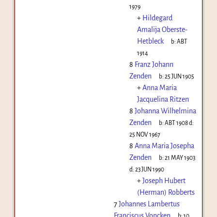
1979
+
Hildegard
Amalija Oberste-
Hetbleck
b:
ABT
1914
8
Franz Johann
Zenden
b:
25 JUN 1905
+
Anna Maria
Jacquelina Ritzen
8
Johanna Wilhelmina
Zenden
b:
ABT 1908
d:
25 NOV 1967
8
Anna Maria Josepha
Zenden
b:
21 MAY 1903
d:
23 JUN 1990
+
Joseph Hubert
(Herman) Robberts
7
Johannes Lambertus
Franciscus Voncken
b:
10