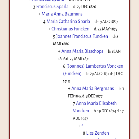
3
Franciscus Sparla
d:
27 DEC 1826
+
Maria Anna Baumans
4
Maria Catharina Sparla
d:
19 AUG 1859
+
Christianus Funcken
d:
22 MAY 1873
5
Joannes Franciscus Funcken
d:
8
MAR 1886
+
Anna Maria Bisschops
b:
8 JAN
1808
d:
27 MAR 1871
6
(Joannes) Lambertus Voncken
(Funcken)
b:
29 AUG 1837
d:
5 DEC
1910
+
Anna Maria Bergmans
b:
3
FEB 1842
d:
3 DEC 1877
7
Anna Maria Elisabeth
Voncken
b:
19 DEC 1874
d:
17
AUG 1947
+
?
8
Lies Zenden