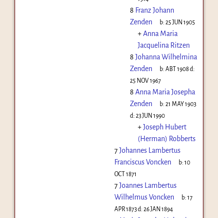
8
Franz Johann
Zenden
b:
25 JUN 1905
+
Anna Maria
Jacquelina Ritzen
8
Johanna Wilhelmina
Zenden
b:
ABT 1908
d:
25 NOV 1967
8
Anna Maria Josepha
Zenden
b:
21 MAY 1903
d:
23 JUN 1990
+
Joseph Hubert
(Herman) Robberts
7
Johannes Lambertus
Franciscus Voncken
b:
10
OCT 1871
7
Joannes Lambertus
Wilhelmus Voncken
b:
17
APR 1873
d:
26 JAN 1894