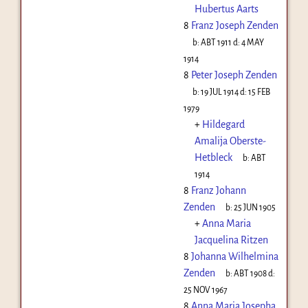
Hubertus Aarts
8
Franz Joseph Zenden
b:
ABT 1911
d:
4 MAY
1914
8
Peter Joseph Zenden
b:
19 JUL 1914
d:
15 FEB
1979
+
Hildegard
Amalija Oberste-
Hetbleck
b:
ABT
1914
8
Franz Johann
Zenden
b:
25 JUN 1905
+
Anna Maria
Jacquelina Ritzen
8
Johanna Wilhelmina
Zenden
b:
ABT 1908
d:
25 NOV 1967
8
Anna Maria Josepha