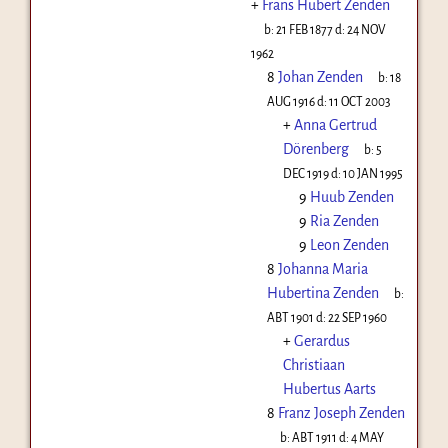
+
Frans Hubert Zenden
b:
21 FEB 1877
d:
24 NOV
1962
8
Johan Zenden
b:
18
AUG 1916
d:
11 OCT 2003
+
Anna Gertrud
Dörenberg
b:
5
DEC 1919
d:
10 JAN 1995
9
Huub Zenden
9
Ria Zenden
9
Leon Zenden
8
Johanna Maria
Hubertina Zenden
b:
ABT 1901
d:
22 SEP 1960
+
Gerardus
Christiaan
Hubertus Aarts
8
Franz Joseph Zenden
b:
ABT 1911
d:
4 MAY