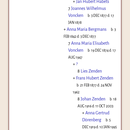
+
Jan Hubert Habets
7
Joannes Wilhelmus
Voncken
b:
3 DEC 1877
d:
17
JAN 1878
+
Anna Maria Bergmans
b:
3
FEB 1842
d:
3 DEC 1877
7
Anna Maria Elisabeth
Voncken
b:
19 DEC 1874
d:
17
AUG 1947
+
?
8
Lies Zenden
+
Frans Hubert Zenden
b:
21 FEB 1877
d:
24 NOV
1962
8
Johan Zenden
b:
18
AUG 1916
d:
11 OCT 2003
+
Anna Gertrud
Dörenberg
b:
5
DEC 1919
d:
10 JAN 1995