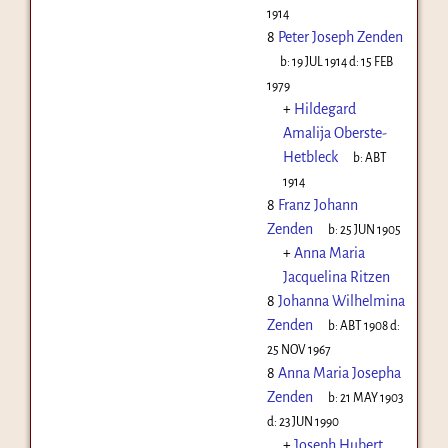
1914
8
Peter Joseph Zenden
b:
19 JUL 1914
d:
15 FEB
1979
+
Hildegard
Amalija Oberste-
Hetbleck
b:
ABT
1914
8
Franz Johann
Zenden
b:
25 JUN 1905
+
Anna Maria
Jacquelina Ritzen
8
Johanna Wilhelmina
Zenden
b:
ABT 1908
d:
25 NOV 1967
8
Anna Maria Josepha
Zenden
b:
21 MAY 1903
d:
23 JUN 1990
+
Joseph Hubert