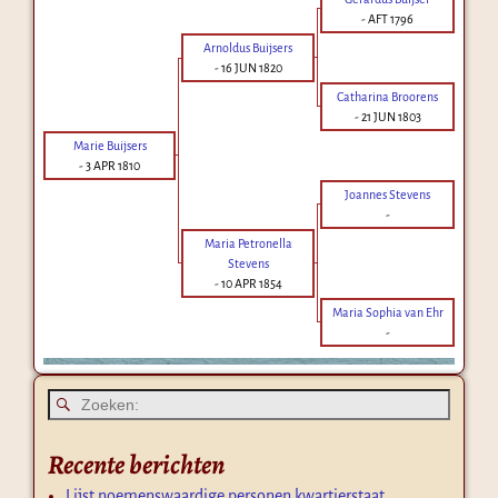
-
AFT 1796
Arnoldus Buijsers
-
16 JUN 1820
Catharina Broorens
-
21 JUN 1803
Marie Buijsers
-
3 APR 1810
Joannes Stevens
-
Maria Petronella
Stevens
-
10 APR 1854
Maria Sophia van Ehr
-
Recente berichten
Lijst noemenswaardige personen kwartierstaat