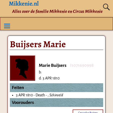
Mikkenie.nl
Alles over de familie Mikkenie en Circus Mikkenie
Buijsers Marie
Marie Buijsers
I1071690998
b:
d:
3 APR 1810
Feiten
3 APR 1810 - Death - ;
Schinveld
Voorouders
Gerardus Buijser