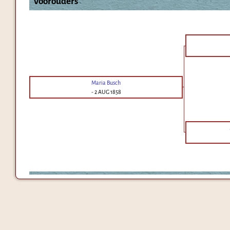
Voorouders
Maria Busch
-
2 AUG 1858