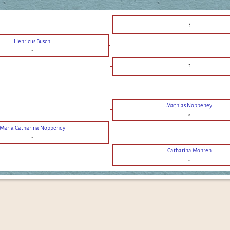
?
Henricus Busch
-
?
Mathias Noppeney
-
Maria Catharina Noppeney
-
Catharina Mohren
-