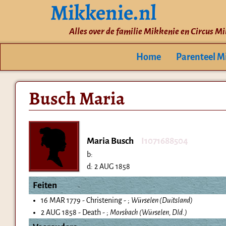
Mikkenie.nl
Alles over de familie Mikkenie en Circus M
Home
Parenteel M
Busch Maria
Maria Busch
I1071688504
b:
d:
2 AUG 1858
Feiten
16 MAR 1779 - Christening - ;
Würselen (Duitsland)
2 AUG 1858 - Death - ;
Morsbach (Würselen, Dld.)