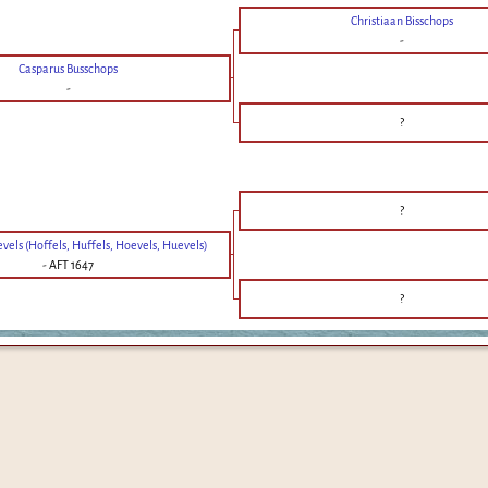
Christiaan Bisschops
-
Casparus Busschops
-
?
?
vels (Hoffels, Huffels, Hoevels, Huevels)
-
AFT 1647
?