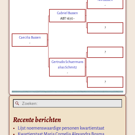
-
Gabriel Bussen
ABT 1670
-
?
Caecilia Bussen
-
?
Gertrudis Schuermans
alias Schmitz
-
?
Recente berichten
Lijst noemenswaardige personen kwartierstaat
Kwartierstaat Maria Cornelia Alexandra Bosma