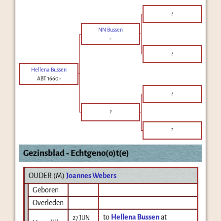
?
NN Bussen
-
?
Hellena Bussen
ABT 1660
-
?
?
?
Gezinsblad - Echtgeno(o)t(e)
OUDER (
M
)
Joannes Webers
Geboren
Overleden
to
Hellena Bussen
at
27 JUN