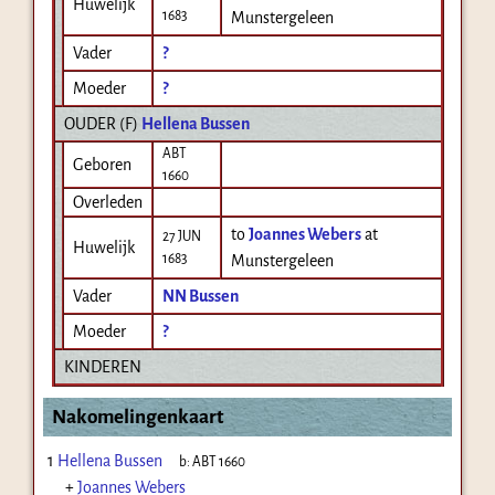
Huwelijk
1683
Munstergeleen
Vader
?
Moeder
?
OUDER (
F
)
Hellena Bussen
ABT
Geboren
1660
Overleden
to
Joannes Webers
at
27 JUN
Huwelijk
1683
Munstergeleen
Vader
NN Bussen
Moeder
?
KINDEREN
Nakomelingenkaart
1
Hellena Bussen
b:
ABT 1660
+
Joannes Webers