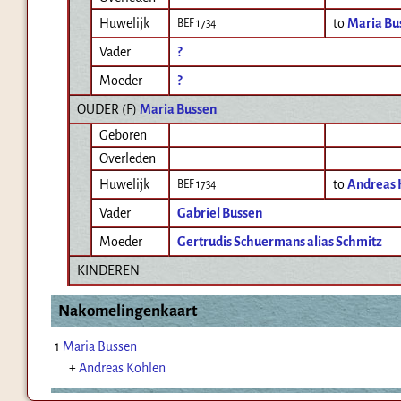
Huwelijk
to
Maria Bu
BEF 1734
Vader
?
Moeder
?
OUDER (
F
)
Maria Bussen
Geboren
Overleden
Huwelijk
to
Andreas 
BEF 1734
Vader
Gabriel Bussen
Moeder
Gertrudis Schuermans alias Schmitz
KINDEREN
Nakomelingenkaart
1
Maria Bussen
+
Andreas Köhlen