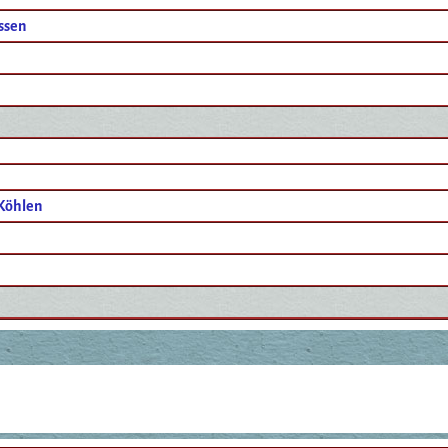
ssen
Köhlen