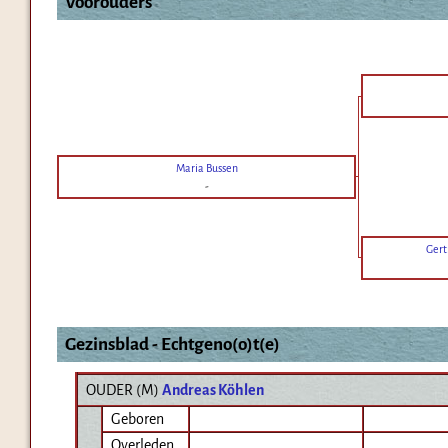
Voorouders
Maria Bussen
-
Gert
Gezinsblad - Echtgeno(o)t(e)
OUDER (
M
)
Andreas Köhlen
Geboren
Overleden