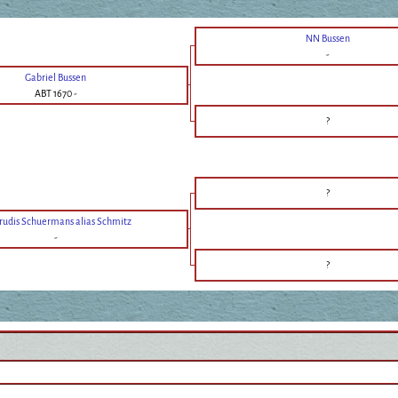
NN Bussen
-
Gabriel Bussen
ABT 1670
-
?
?
rudis Schuermans alias Schmitz
-
?