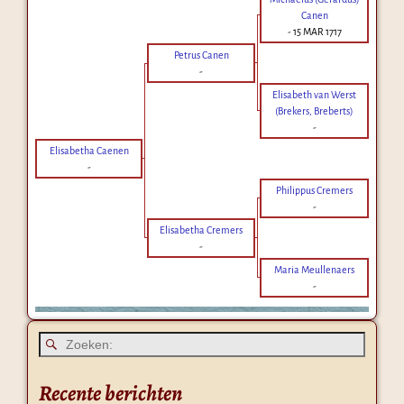
Canen
-
15 MAR 1717
Petrus Canen
-
Elisabeth van Werst
(Brekers, Breberts)
-
Elisabetha Caenen
-
Philippus Cremers
-
Elisabetha Cremers
-
Maria Meullenaers
-
Recente berichten