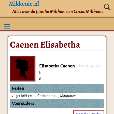
Mikkenie.nl
Alles over de familie Mikkenie en Circus Mikkenie
Caenen Elisabetha
Elisabetha Caenen
I1071691424
b:
d:
Feiten
30 JAN 1716 - Christening - ;
Margraten
Voorouders
Michaelus (Gerardus)