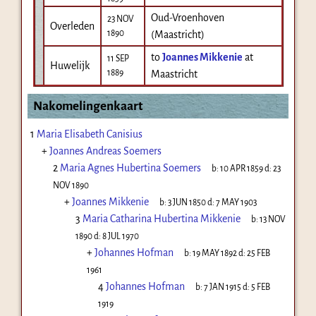
Oud-Vroenhoven
23 NOV
Overleden
1890
(Maastricht)
to
Joannes Mikkenie
at
11 SEP
Huwelijk
1889
Maastricht
Nakomelingenkaart
1
Maria Elisabeth Canisius
+
Joannes Andreas Soemers
2
Maria Agnes Hubertina Soemers
b:
10 APR 1859
d:
23
NOV 1890
+
Joannes Mikkenie
b:
3 JUN 1850
d:
7 MAY 1903
3
Maria Catharina Hubertina Mikkenie
b:
13 NOV
1890
d:
8 JUL 1970
+
Johannes Hofman
b:
19 MAY 1892
d:
25 FEB
1961
4
Johannes Hofman
b:
7 JAN 1915
d:
5 FEB
1919