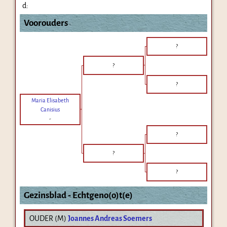
d:
Voorouders
?
?
?
Maria Elisabeth
Canisius
-
?
?
?
Gezinsblad - Echtgeno(o)t(e)
OUDER (
M
)
Joannes Andreas Soemers