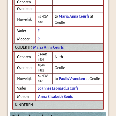
Geboren
Overleden
to
Maria Anna Ceurfs
at
16 NOV
Huwelijk
1841
Geulle
Vader
?
Moeder
?
OUDER (
F
)
Maria Anna Ceurfs
7 MAR
Geboren
Nuth
1805
8 JAN
Overleden
Geulle
1883
16 NOV
Huwelijk
to
Paulis Vrancken
at Geulle
1841
Vader
Joannes Leonardus Curfs
Moeder
Anna Elisabeth Bouts
KINDEREN