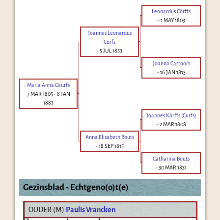
Leonardus Cörffs
-
1 MAY 1803
Joannes Leonardus
Curfs
-
5 JUL 1853
Joanna Castoors
-
16 JAN 1813
Maria Anna Ceurfs
7 MAR 1805
-
8 JAN
1883
Joannes Körffs (Curfs)
-
2 MAR 1808
Anna Elisabeth Bouts
-
18 SEP 1815
Catharina Bouts
-
30 MAR 1831
Gezinsblad - Echtgeno(o)t(e)
OUDER (
M
)
Paulis Vrancken