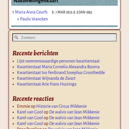
Nakomelingenkaart
1
Maria Anna Ceurfs
b:
7 MAR 1805
d:
8 JAN 1883
+
Paulis Vrancken
Recente berichten
Lijst noemenswaardige personen kwartierstaat
Kwartierstaat Maria Cornelia Alexandra Bosma
Kwartierstaat Ivo Ferdinand Josephus Groothedde
Kwartierstaat Wijnanda de Zwart
Kwartierstaat Arie Frans Huizinga
Recente reacties
Emmie
op
Historie van Circus Mikkenie
Karel van Gool
op
De walvis van Jean Mikkenie
Karel van Gool
op
De walvis van Jean Mikkenie
Karel van Gool
op
De walvis van Jean Mikkenie