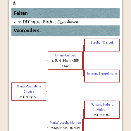
d:
Feiten
11 DEC 1905 - Birth - ;
Eijgelshoven
Voorouders
Stephan Cierpek
-
Johann Cierpek
17 JUN 1860
-
17 SEP
1942
Johanna Henselmann
-
Maria Magdalena
Cirpeck
11 DEC 1905
-
Winand Hubert
Mohren
25 FEB 1836
-
Maria Josepha Mohren
25 MAR 1865
-
16 NOV