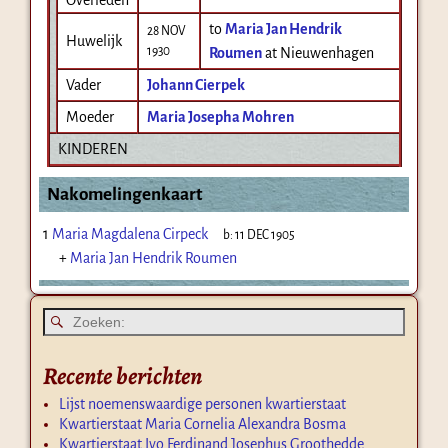
to
Maria Jan Hendrik
28 NOV
Huwelijk
1930
Roumen
at Nieuwenhagen
Vader
Johann Cierpek
Moeder
Maria Josepha Mohren
KINDEREN
Nakomelingenkaart
1
Maria Magdalena Cirpeck
b:
11 DEC 1905
+
Maria Jan Hendrik Roumen
Recente berichten
Lijst noemenswaardige personen kwartierstaat
Kwartierstaat Maria Cornelia Alexandra Bosma
Kwartierstaat Ivo Ferdinand Josephus Groothedde