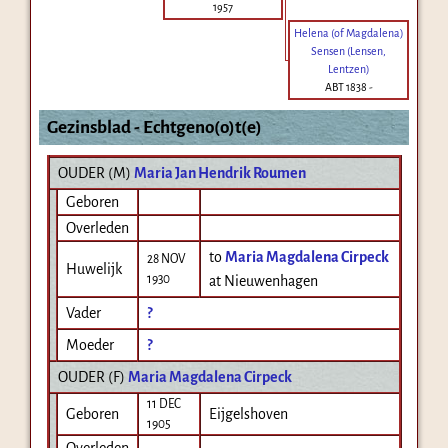
1957
Helena (of Magdalena)
Sensen (Lensen,
Lentzen)
ABT 1838
-
Gezinsblad - Echtgeno(o)t(e)
OUDER (
M
)
Maria Jan Hendrik Roumen
Geboren
Overleden
to
Maria Magdalena Cirpeck
28 NOV
Huwelijk
1930
at Nieuwenhagen
Vader
?
Moeder
?
OUDER (
F
)
Maria Magdalena Cirpeck
11 DEC
Geboren
Eijgelshoven
1905
Overleden