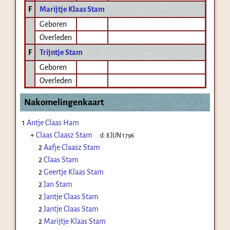
F
Marijtje Klaas Stam
Geboren
Overleden
F
Trijntje Stam
Geboren
Overleden
Nakomelingenkaart
1
Antje Claas Ham
+
Claas Claasz Stam
d:
8 JUN 1796
2
Aafje Claasz Stam
2
Claas Stam
2
Geertje Klaas Stam
2
Jan Stam
2
Jantje Claas Stam
2
Jantje Claas Stam
2
Marijtje Klaas Stam