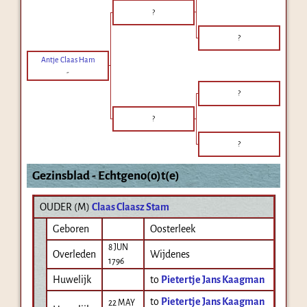
?
?
Antje Claas Ham
-
?
?
?
Gezinsblad - Echtgeno(o)t(e)
OUDER (
M
)
Claas Claasz Stam
Geboren
Oosterleek
8 JUN
Overleden
Wijdenes
1796
Huwelijk
to
Pietertje Jans Kaagman
to
Pietertje Jans Kaagman
22 MAY