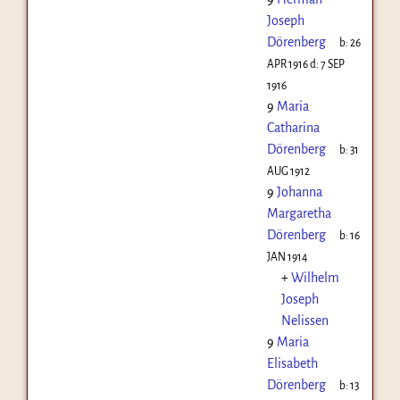
Joseph
Dörenberg
b:
26
APR 1916
d:
7 SEP
1916
9
Maria
Catharina
Dörenberg
b:
31
AUG 1912
9
Johanna
Margaretha
Dörenberg
b:
16
JAN 1914
+
Wilhelm
Joseph
Nelissen
9
Maria
Elisabeth
Dörenberg
b:
13