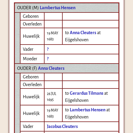
OUDER (
M
)
Lambertus Hensen
Geboren
Overleden
to
Anna Cleuters
at
19 MAY
Huwelijk
1683
Eijgelshoven
Vader
?
Moeder
?
OUDER (
F
)
Anna Cleuters
Geboren
Overleden
to
Gerardus Tilmans
at
26 JUL
Huwelijk
1695
Eijgelshoven
to
Lambertus Hensen
at
19 MAY
Huwelijk
1683
Eijgelshoven
Vader
Jacobus Cleuters