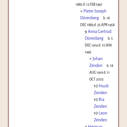
1885
d:
12 FEB 1967
+
Pieter Joseph
Dörenberg
b:
18
DEC 1883
d:
25 APR 1958
9
Anna Gertrud
Dörenberg
b:
5
DEC 1919
d:
10 JAN
1995
+
Johan
Zenden
b:
18
AUG 1916
d:
11
OCT 2003
10
Huub
Zenden
10
Ria
Zenden
10
Leon
Zenden
9
Herman