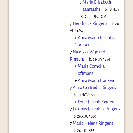
8
Maria Elisabeth
Haanraaths
b:
18 NOV
1895
d:
1 DEC 1895
7
Hendricus Ringens
b:
20
APR 1852
+
Anna Maria Josepha
Gorissen
7
Nicolaas Wijnand
Ringens
b:
6 NOV 1854
+
Maria Cornelia
Hoffmans
+
Anna Maria Franken
7
Anna Gertrudis Ringens
b:
10 NOV 1860
+
Peter Joseph Keufen
7
Jacobus Josephus Ringens
b:
26 AUG 1863
7
Maria Helena Ringens
b:
26 JUL 1866