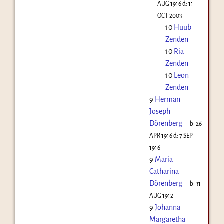
AUG 1916
d:
11
OCT 2003
10
Huub
Zenden
10
Ria
Zenden
10
Leon
Zenden
9
Herman
Joseph
Dörenberg
b:
26
APR 1916
d:
7 SEP
1916
9
Maria
Catharina
Dörenberg
b:
31
AUG 1912
9
Johanna
Margaretha