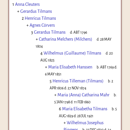
1
Anna Cleuters
+
Gerardus Tilmans
2
Henricus Tilmans
+
Agnes Cörvers
3
Gerardus Tilmans
d:
ABT 1796
+
Catharina Melchers (Milchers)
d:
28 MAY
1804
4
Wilhelmus (Guillaume) Tilmans
d:
20
AUG 1825
+
Maria Elisabeth Hanssen
b:
ABT 1769
d:
6 MAY 1851
5
Henricus Tilleman (Tilmans)
b:
2
APR 1806
d:
27 NOV 1874
+
Maria (Anna) Catharina Mahr
b:
5 JAN 1798
d:
11 FEB 1860
6
Maria Elisabetha Tilmans
b:
5
AUG 1829
d:
28 JUL 1921
+
Wilhelmus Josephus
Ringens
b:
23 DEC 1820
d:
24