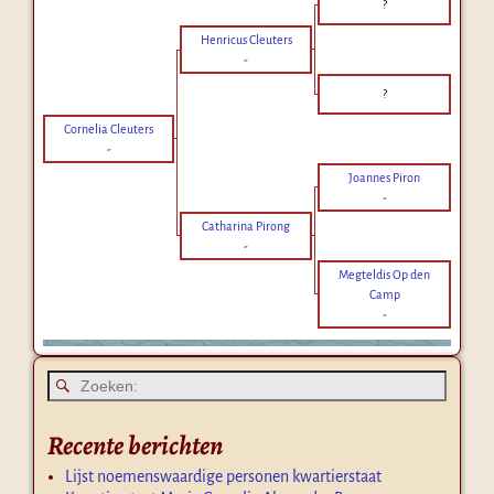
?
Henricus Cleuters
-
?
Cornelia Cleuters
-
Joannes Piron
-
Catharina Pirong
-
Megteldis Op den
Camp
-
Recente berichten
Lijst noemenswaardige personen kwartierstaat