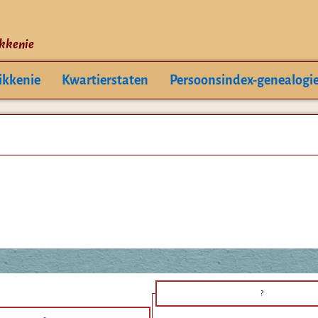
ikkenie
ikkenie
Kwartierstaten
Persoonsindex-genealogi
?