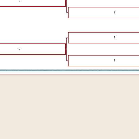
?
?
?
?
?