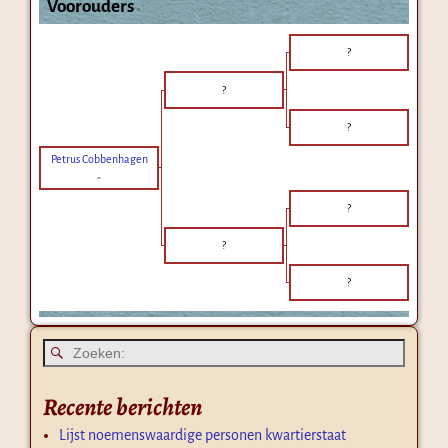
Voorouders
?
?
?
Petrus Cobbenhagen
-
?
?
?
Recente berichten
Lijst noemenswaardige personen kwartierstaat