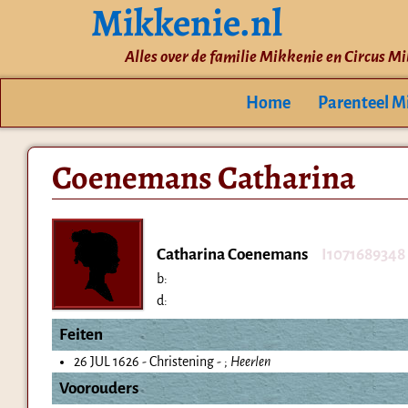
Mikkenie.nl
Alles over de familie Mikkenie en Circus M
Home
Parenteel M
Coenemans Catharina
Catharina Coenemans
I1071689348
b:
d:
Feiten
26 JUL 1626 - Christening - ;
Heerlen
Voorouders