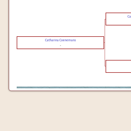
Ca
Catharina Coenemans
-