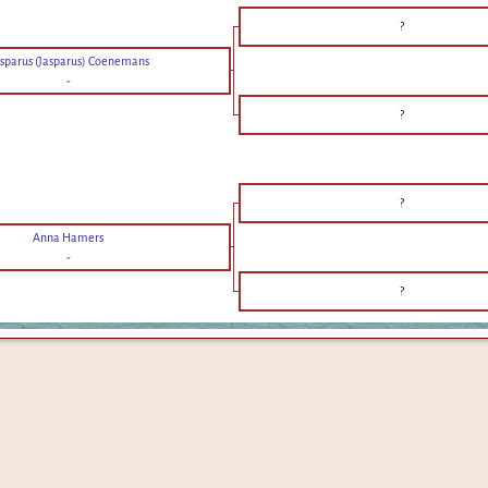
?
sparus (Jasparus) Coenemans
-
?
?
Anna Hamers
-
?