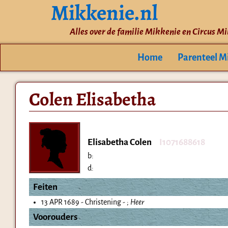
Mikkenie.nl
Alles over de familie Mikkenie en Circus M
Home
Parenteel M
Colen Elisabetha
Elisabetha Colen
I1071688618
b:
d:
Feiten
13 APR 1689 - Christening - ;
Heer
Voorouders