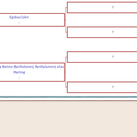
?
Egidius Colen
-
?
?
a Bietme (Bartholomeij, Barthalamers) alias
Marting
-
?