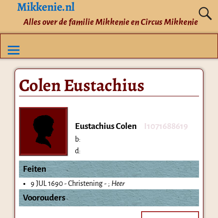
Mikkenie.nl
Alles over de familie Mikkenie en Circus Mikkenie
Colen Eustachius
Eustachius Colen
I1071688619
b:
d:
Feiten
9 JUL 1690 - Christening - ;
Heer
Voorouders