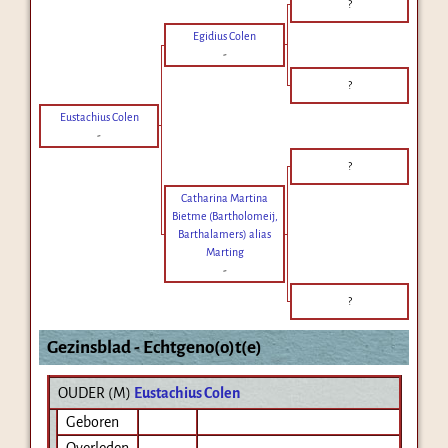
?
Egidius Colen
-
?
Eustachius Colen
-
?
Catharina Martina
Bietme (Bartholomeij,
Barthalamers) alias
Marting
-
?
Gezinsblad - Echtgeno(o)t(e)
OUDER (
M
)
Eustachius Colen
Geboren
Overleden