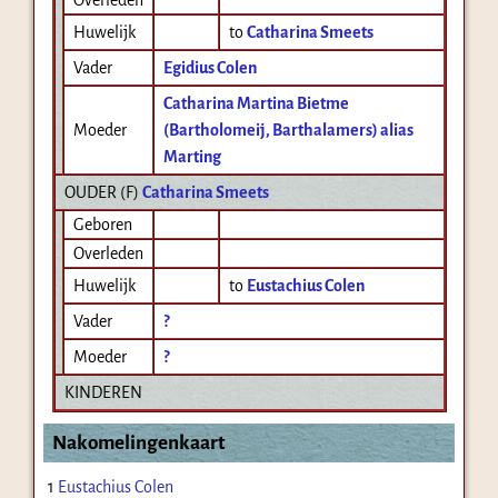
Huwelijk
to
Catharina Smeets
Vader
Egidius Colen
Catharina Martina Bietme
Moeder
(Bartholomeij, Barthalamers) alias
Marting
OUDER (
F
)
Catharina Smeets
Geboren
Overleden
Huwelijk
to
Eustachius Colen
Vader
?
Moeder
?
KINDEREN
Nakomelingenkaart
1
Eustachius Colen