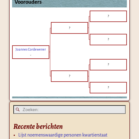
Voorouders
?
?
?
Joannes Cordewener
-
?
?
?
Recente berichten
Lijst noemenswaardige personen kwartierstaat