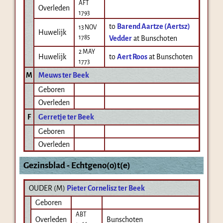
AFT
Overleden
1793
to
Barend Aartze (Aertsz)
13 NOV
Huwelijk
1785
Vedder
at Bunschoten
2 MAY
Huwelijk
to
Aert Roos
at Bunschoten
1773
M
Meuws ter Beek
Geboren
Overleden
F
Gerretje ter Beek
Geboren
Overleden
Gezinsblad - Echtgeno(o)t(e)
OUDER (
M
)
Pieter Cornelisz ter Beek
Geboren
ABT
Overleden
Bunschoten