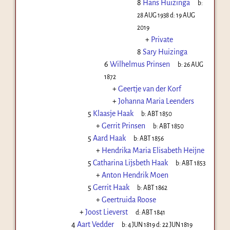
8
Hans Huizinga
b:
28 AUG 1938
d:
19 AUG
2019
+
Private
8
Sary Huizinga
6
Wilhelmus Prinsen
b:
26 AUG
1872
+
Geertje van der Korf
+
Johanna Maria Leenders
5
Klaasje Haak
b:
ABT 1850
+
Gerrit Prinsen
b:
ABT 1850
5
Aard Haak
b:
ABT 1856
+
Hendrika Maria Elisabeth Heijne
5
Catharina Lijsbeth Haak
b:
ABT 1853
+
Anton Hendrik Moen
5
Gerrit Haak
b:
ABT 1862
+
Geertruida Roose
+
Joost Lieverst
d:
ABT 1841
4
Aart Vedder
b:
4 JUN 1819
d:
22 JUN 1819