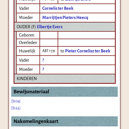
Vader
Cornelis ter Beek
Moeder
Marrijtjen Pieters Heecq
OUDER (
F
)
Elbertje Evers
Geboren
Overleden
Huwelijk
to
Pieter Cornelisz ter Beek
ABT 1731
Vader
?
Moeder
?
KINDEREN
Bewijsmateriaal
[S109]
[S124]
Nakomelingenkaart