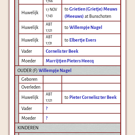
1766
to
Grietien (Grietje) Meuws
17 NOV
Huwelijk
1743
(Meeuws)
at Bunschoten
ABT
Huwelijk
to
Willempje Nagel
1721
ABT
Huwelijk
to
Elbertje Evers
1731
Vader
Cornelis ter Beek
Moeder
Marrijtjen Pieters Heecq
OUDER (
F
)
Willempje Nagel
Geboren
Overleden
ABT
Huwelijk
to
Pieter Cornelisz ter Beek
1721
Vader
?
Moeder
?
KINDEREN