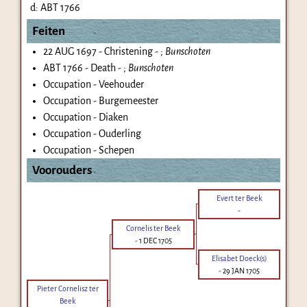
d:
ABT 1766
Feiten
22 AUG 1697 - Christening - ;
Bunschoten
ABT 1766 - Death - ;
Bunschoten
Occupation - Veehouder
Occupation - Burgemeester
Occupation - Diaken
Occupation - Ouderling
Occupation - Schepen
Voorouders
Evert ter Beek
-
Cornelis ter Beek
-
1 DEC 1705
Elisabet Doeck(s)
-
29 JAN 1705
Pieter Cornelisz ter
Beek