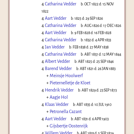
4
Catharina Vedder
b:
OCT 1822
d:
15 NOV
1822
4
Aart Vedder
b:
1825
d:
29 SEP 1826
4
Catharina Vedder
b:
AUG 1826
d:
17 DEC 1826
4
Aart Vedder
b:
9 FEB 1828
d:
16 FEB 1828
4
Catharina Vedder
b:
1832
d:
4 APR 1833
4
Jan Vedder
b:
FEB 1838
d:
27 MAY 1838
4
Catharina Vedder
b:
ABT 1837
d:
12 MAY 1844
4
Albert Vedder
b:
ABT 1825
d:
25 SEP 1846
4
Barend Vedder
b:
ABT 1821
d:
26 JAN 1883
+
Meinsje Hoolwerf
+
Pieternelletje de Kloet
4
Hendrik Vedder
b:
ABT 1829
d:
23 SEP 1873
+
Aagje Hol
4
Klaas Vedder
b:
ABT 1835
d:
10 JUL 1910
+
Petronella Cazant
4
Aart Vedder
b:
ABT 1831
d:
6 APR 1903
+
Gijsbertje Oostenrijk
4
Willem Vedder
b:
ABT 1833
d:
5 SEP 1879