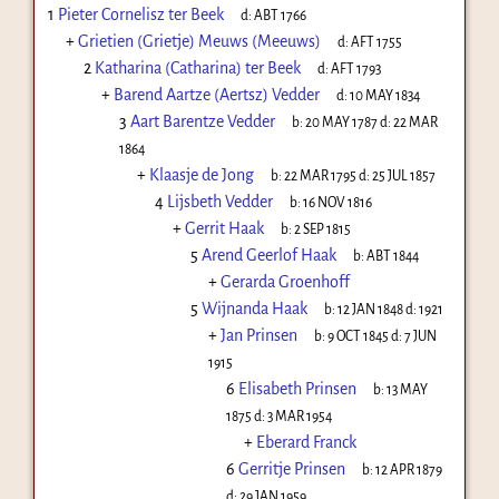
1
Pieter Cornelisz ter Beek
d:
ABT 1766
+
Grietien (Grietje) Meuws (Meeuws)
d:
AFT 1755
2
Katharina (Catharina) ter Beek
d:
AFT 1793
+
Barend Aartze (Aertsz) Vedder
d:
10 MAY 1834
3
Aart Barentze Vedder
b:
20 MAY 1787
d:
22 MAR
1864
+
Klaasje de Jong
b:
22 MAR 1795
d:
25 JUL 1857
4
Lijsbeth Vedder
b:
16 NOV 1816
+
Gerrit Haak
b:
2 SEP 1815
5
Arend Geerlof Haak
b:
ABT 1844
+
Gerarda Groenhoff
5
Wijnanda Haak
b:
12 JAN 1848
d:
1921
+
Jan Prinsen
b:
9 OCT 1845
d:
7 JUN
1915
6
Elisabeth Prinsen
b:
13 MAY
1875
d:
3 MAR 1954
+
Eberard Franck
6
Gerritje Prinsen
b:
12 APR 1879
d:
29 JAN 1959