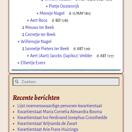
+
Pietje Oostenrijk
+
Mensje Nagel
d:
15 MAY 1815
+
Aert Roos
d:
BEF 1785
2
Meuws ter Beek
2
Gerretje ter Beek
+
Willempje Nagel
2
Jannetje Pieters ter Beek
d:
ABT 1761
+
Aert (Aart) Jacobs (Japiksz) Vedder
d:
ABT 1777
+
Elbertje Evers
Recente berichten
Lijst noemenswaardige personen kwartierstaat
Kwartierstaat Maria Cornelia Alexandra Bosma
Kwartierstaat Ivo Ferdinand Josephus Groothedde
Kwartierstaat Wijnanda de Zwart
Kwartierstaat Arie Frans Huizinga