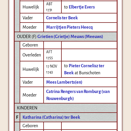
ABT
Huwelijk
to
Elbertje Evers
1731
Vader
Cornelis ter Beek
Moeder
Marrijtjen Pieters Heecq
OUDER (
F
)
Grietien (Grietje) Meuws (Meeuws)
Geboren
AFT
Overleden
1755
to
Pieter Cornelisz ter
17 NOV
Huwelijk
1743
Beek
at Bunschoten
Vader
Mees Lamberts(en)
Catrina Rengers van Romburg (van
Moeder
Rouwenburgh)
KINDEREN
F
Katharina (Catharina) ter Beek
Geboren