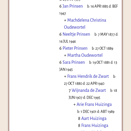
6
Jan Prinsen
b:
16 APR 1885
d:
BEF
1947
+
Machdelena Christina
Oudewortel
6
Neeltje Prinsen
b:
7 MAY 1877
d:
16 JUL 1946
6
Pieter Prinsen
b:
27 OCT 1889
+
Martha Oudewortel
6
Sara Prinsen
b:
19 OCT 1881
d:
13
JAN 1945
+
Frans Hendrik de Zwart
b:
27 OCT 1880
d:
22 APR 1940
7
Wijnanda de Zwart
b:
18
JUN 1907
d:
DEC 1995
+
Arie Frans Huizinga
b:
1 DEC 1901
d:
ABT 1989
8
Aart Huizinga
8
Frans Huizinga