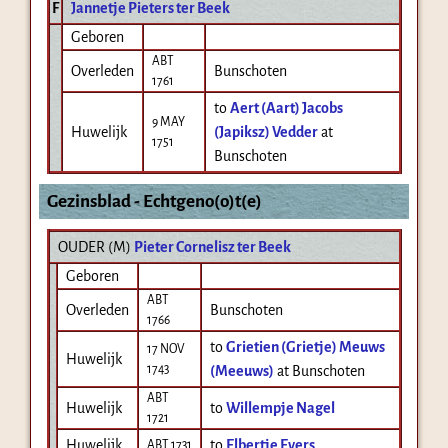
F
Jannetje Pieters ter Beek
Geboren
ABT
Overleden
Bunschoten
1761
to
Aert (Aart) Jacobs
9 MAY
Huwelijk
(Japiksz) Vedder
at
1751
Bunschoten
Gezinsblad - Echtgeno(o)t(e)
OUDER (
M
)
Pieter Cornelisz ter Beek
Geboren
ABT
Overleden
Bunschoten
1766
to
Grietien (Grietje) Meuws
17 NOV
Huwelijk
1743
(Meeuws)
at Bunschoten
ABT
Huwelijk
to
Willempje Nagel
1721
Huwelijk
to
Elbertje Evers
ABT 1731