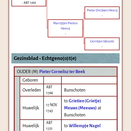
-
ABT 1766
Pieter Dircksen Heecq
-
Marrijtjen Pieters
Heecq
-
Gerritjen Isbrants
-
Gezinsblad - Echtgeno(o)t(e)
OUDER (
M
)
Pieter Cornelisz ter Beek
Geboren
ABT
Overleden
Bunschoten
1766
to
Grietien (Grietje)
17 NOV
Huwelijk
Meuws (Meeuws)
at
1743
Bunschoten
ABT
Huwelijk
to
Willempje Nagel
1721