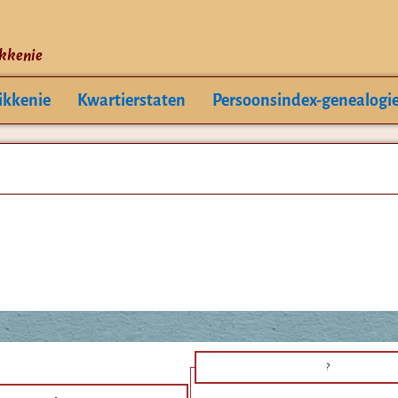
ikkenie
ikkenie
Kwartierstaten
Persoonsindex-genealogi
?