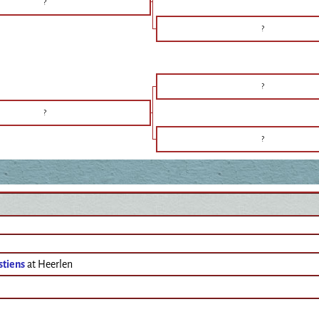
?
?
?
?
?
stiens
at Heerlen