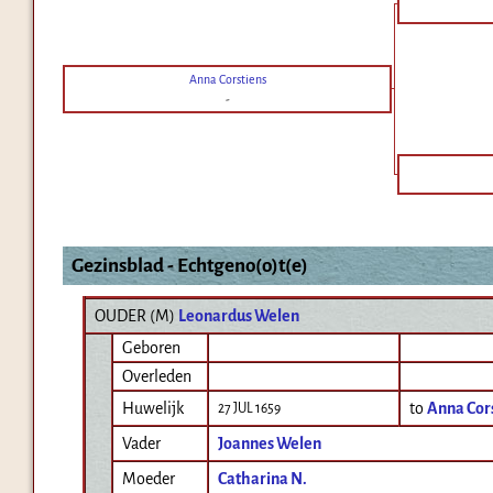
Anna Corstiens
-
Gezinsblad - Echtgeno(o)t(e)
OUDER (
M
)
Leonardus Welen
Geboren
Overleden
Huwelijk
to
Anna Cor
27 JUL 1659
Vader
Joannes Welen
Moeder
Catharina N.