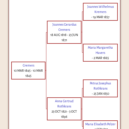
Joannes Wilhelmus
Kremers
-
19 MAR 1857
Joannes Gerardus
Cremers
18 AUG 1818
-
23 JUN
1871
Maria Margaretha
Havers
-
2 MAR 1865
Cremers
10 MAR 1845
-
10 MAR
1845
Petrus Josephus
Rothkrans
-
25 JAN 1850
Anna Gertrud
Rothkrans
23 OCT 1821
-
3 OCT
1896
Maria Elisabeth Pelzer