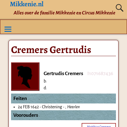
Mikkenie.nl
Alles over de familie Mikkenie en Circus Mikkenie
Cremers Gertrudis
Gertrudis Cremers
I1071687436
b:
d:
Feiten
24 FEB 1642 - Christening - ;
Heerlen
Voorouders
Matthias Cremers