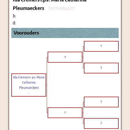
Pleumaeckers
I1071685477
b:
d:
Voorouders
?
?
?
Ida Cremers i.p.v. Maria
Catharina
Pleumaeckers
-
?
?
?