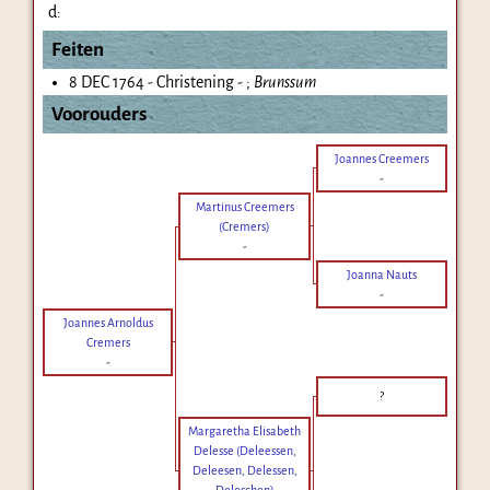
d:
Feiten
8 DEC 1764 - Christening - ;
Brunssum
Voorouders
Joannes Creemers
-
Martinus Creemers
(Cremers)
-
Joanna Nauts
-
Joannes Arnoldus
Cremers
-
?
Margaretha Elisabeth
Delesse (Deleessen,
Deleesen, Delessen,
Deleschen)