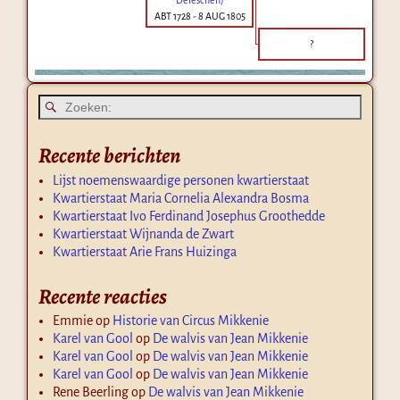
ABT 1728
-
8 AUG 1805
?
Recente berichten
Lijst noemenswaardige personen kwartierstaat
Kwartierstaat Maria Cornelia Alexandra Bosma
Kwartierstaat Ivo Ferdinand Josephus Groothedde
Kwartierstaat Wijnanda de Zwart
Kwartierstaat Arie Frans Huizinga
Recente reacties
Emmie
op
Historie van Circus Mikkenie
Karel van Gool
op
De walvis van Jean Mikkenie
Karel van Gool
op
De walvis van Jean Mikkenie
Karel van Gool
op
De walvis van Jean Mikkenie
Rene Beerling
op
De walvis van Jean Mikkenie