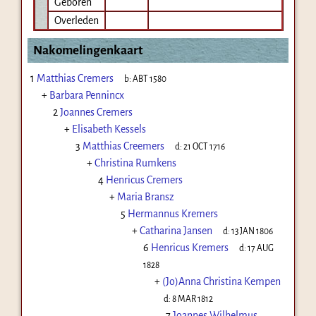
Geboren
Overleden
Nakomelingenkaart
1
Matthias Cremers
b:
ABT 1580
+
Barbara Pennincx
2
Joannes Cremers
+
Elisabeth Kessels
3
Matthias Creemers
d:
21 OCT 1716
+
Christina Rumkens
4
Henricus Cremers
+
Maria Bransz
5
Hermannus Kremers
+
Catharina Jansen
d:
13 JAN 1806
6
Henricus Kremers
d:
17 AUG
1828
+
(Jo)Anna Christina Kempen
d:
8 MAR 1812
7
Joannes Wilhelmus