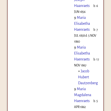
Haanraets
b:
6
JUN 1856
9
Maria
Elisabetha
Haenraets
b:
7
JUL 1858
d:
5 NOV
1860
9
Maria
Elisabetha
Haenraets
b:
17
NOV 1867
+
Jacob
Hubert
Dautzenberg
9
Maria
Magdalena
Haenraets
b:
5
APR 1862