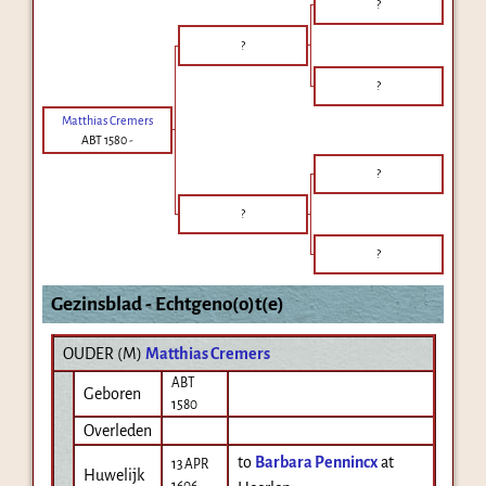
?
?
?
Matthias Cremers
ABT 1580
-
?
?
?
Gezinsblad - Echtgeno(o)t(e)
OUDER (
M
)
Matthias Cremers
ABT
Geboren
1580
Overleden
to
Barbara Pennincx
at
13 APR
Huwelijk
1606