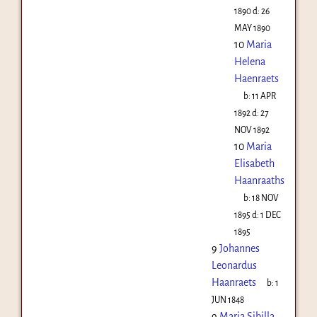
1890
d:
26
MAY 1890
10
Maria
Helena
Haenraets
b:
11 APR
1892
d:
27
NOV 1892
10
Maria
Elisabeth
Haanraaths
b:
18 NOV
1895
d:
1 DEC
1895
9
Johannes
Leonardus
Haanraets
b:
1
JUN 1848
9
Maria Sibilla