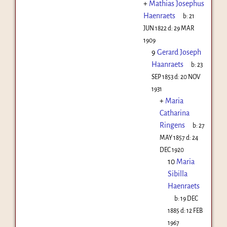
+
Mathias Josephus
Haenraets
b:
21
JUN 1822
d:
29 MAR
1909
9
Gerard Joseph
Haanraets
b:
23
SEP 1853
d:
20 NOV
1931
+
Maria
Catharina
Ringens
b:
27
MAY 1857
d:
24
DEC 1920
10
Maria
Sibilla
Haenraets
b:
19 DEC
1885
d:
12 FEB
1967