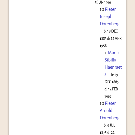
5 JUN 1916
10
Pieter
Joseph
Dörenberg
b:
18 DEC
1883
d:
25 APR
1958
+
Maria
Sibilla
Haenraet
s
b:
19
DEC 1885
d:
12 FEB
1967
10
Pieter
Arnold
Dörenberg
b:
9 JUL
1875
d:
22