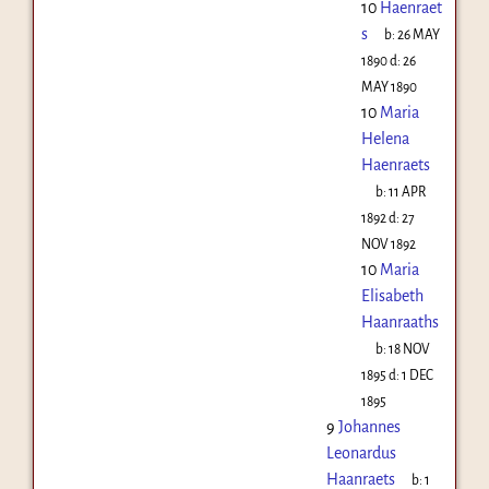
10
Haenraet
s
b:
26 MAY
1890
d:
26
MAY 1890
10
Maria
Helena
Haenraets
b:
11 APR
1892
d:
27
NOV 1892
10
Maria
Elisabeth
Haanraaths
b:
18 NOV
1895
d:
1 DEC
1895
9
Johannes
Leonardus
Haanraets
b:
1