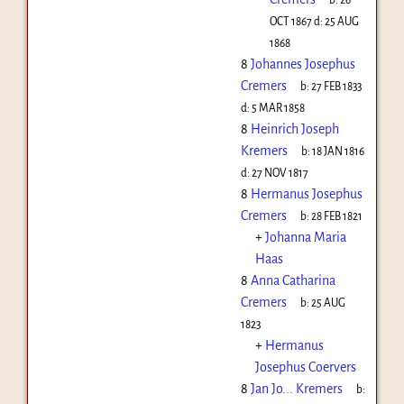
OCT 1867
d:
25 AUG
1868
8
Johannes Josephus
Cremers
b:
27 FEB 1833
d:
5 MAR 1858
8
Heinrich Joseph
Kremers
b:
18 JAN 1816
d:
27 NOV 1817
8
Hermanus Josephus
Cremers
b:
28 FEB 1821
+
Johanna Maria
Haas
8
Anna Catharina
Cremers
b:
25 AUG
1823
+
Hermanus
Josephus Coervers
8
Jan Jo... Kremers
b: