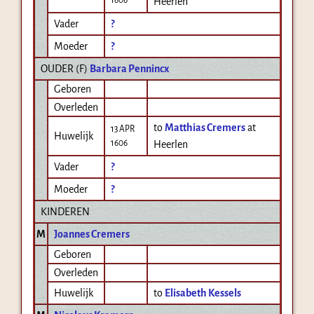
Heerlen
Vader
?
Moeder
?
OUDER (
F
)
Barbara Pennincx
Geboren
Overleden
to
Matthias Cremers
at
13 APR
Huwelijk
1606
Heerlen
Vader
?
Moeder
?
KINDEREN
M
Joannes Cremers
Geboren
Overleden
Huwelijk
to
Elisabeth Kessels