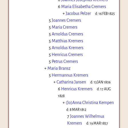
6
Maria Elisabetha Cremers
+
Jacobus Pelzer
d:
16 FEB 1825
5
Joannes Cremers
5
Maria Cremers
5
Arnoldus Cremers
5
Matthias Kremers
5
Arnoldus Kremers
5
Henricus Cremers
5
Petrus Cremers
+
Maria Bransz
5
Hermannus Kremers
+
Catharina Jansen
d:
13 JAN 1806
6
Henricus Kremers
d:
17 AUG
1828
+
(Jo)Anna Christina Kempen
d:
8 MAR 1812
7
Joannes Wilhelmus
Kremers
d:
19 MAR 1857