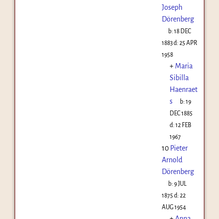
Joseph
Dörenberg
b:
18 DEC
1883
d:
25 APR
1958
+
Maria
Sibilla
Haenraet
s
b:
19
DEC 1885
d:
12 FEB
1967
10
Pieter
Arnold
Dörenberg
b:
9 JUL
1875
d:
22
AUG 1954
+
Anna