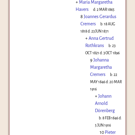
+
Maria Margaretha
Havers
d:
2 MAR 1865
8
Joannes Gerardus
Cremers
b:
18 AUG
1818
d:
23 JUN 1871
+
Anna Gertrud
Rothkrans
b:
23
OCT 1821
d:
3 OCT 1896
9
Johanna
Margaretha
Cremers
b:
22
MAY 1846
d:
20 MAR
1916
+
Johann
Arnold
Dörenberg
b:
8 FEB 1846
d:
5 JUN 1916
10
Pieter