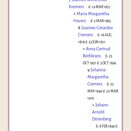
Kremers
d:
19 MAR 1857
+
Maria Margaretha
Havers
d:
2 MAR 1865
8
Joannes Gerardus
Cremers
b:
18 AUG
1818
d:
23 JUN 1871
+
Anna Gertrud
Rothkrans
b:
23
OCT 1821
d:
3 OCT 1896
9
Johanna
Margaretha
Cremers
b:
22
MAY 1846
d:
20 MAR
1916
+
Johann
Arnold
Dörenberg
b:
8 FEB 1846
d: