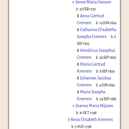
+
Jenne Maria Hansen
b:
23 FEB 1797
8
Anna Gertrud
Cremers
b:
19 JUN 1824
8
Catharina Elisabetha
Josepha Cremers
b:
5
SEP 1825
8
Hendricus Josephus
Cremers
b:
29 SEP 1826
8
Maria Gertrud
Kremers
b:
8 SEP 1829
8
Johannes Jacobus
Cremers
b:
4 JUN 1834
8
Maria Josepha
Kremers
b:
24 SEP 1838
+
Joanna Maria Nijssen
b:
31 OCT 1798
7
Anna Elisabeth Kremers
b:
5 AUG 1798