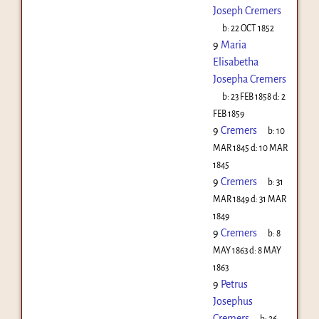
Joseph Cremers
b:
22 OCT 1852
9
Maria
Elisabetha
Josepha Cremers
b:
23 FEB 1858
d:
2
FEB 1859
9
Cremers
b:
10
MAR 1845
d:
10 MAR
1845
9
Cremers
b:
31
MAR 1849
d:
31 MAR
1849
9
Cremers
b:
8
MAY 1863
d:
8 MAY
1863
9
Petrus
Josephus
Cremers
b:
26