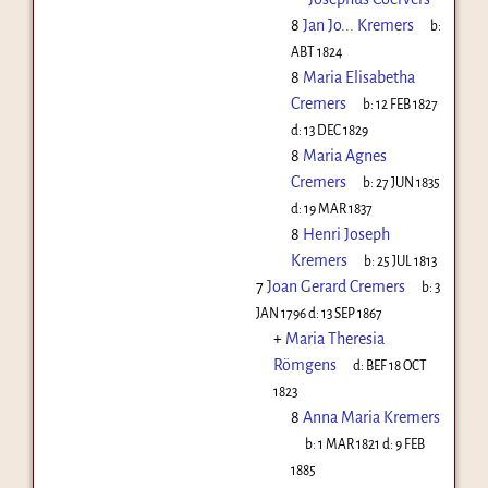
8
Jan Jo... Kremers
b:
ABT 1824
8
Maria Elisabetha
Cremers
b:
12 FEB 1827
d:
13 DEC 1829
8
Maria Agnes
Cremers
b:
27 JUN 1835
d:
19 MAR 1837
8
Henri Joseph
Kremers
b:
25 JUL 1813
7
Joan Gerard Cremers
b:
3
JAN 1796
d:
13 SEP 1867
+
Maria Theresia
Römgens
d:
BEF 18 OCT
1823
8
Anna Maria Kremers
b:
1 MAR 1821
d:
9 FEB
1885