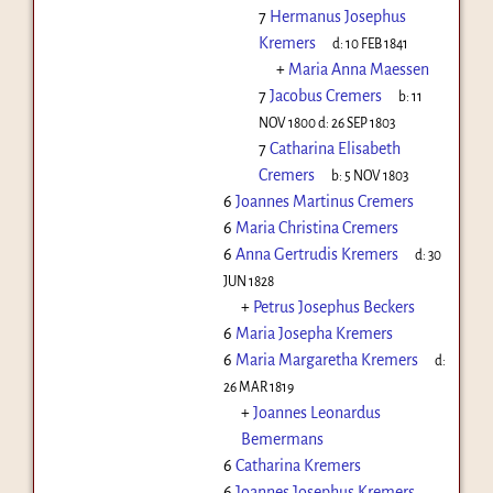
7
Hermanus Josephus
Kremers
d:
10 FEB 1841
+
Maria Anna Maessen
7
Jacobus Cremers
b:
11
NOV 1800
d:
26 SEP 1803
7
Catharina Elisabeth
Cremers
b:
5 NOV 1803
6
Joannes Martinus Cremers
6
Maria Christina Cremers
6
Anna Gertrudis Kremers
d:
30
JUN 1828
+
Petrus Josephus Beckers
6
Maria Josepha Kremers
6
Maria Margaretha Kremers
d:
26 MAR 1819
+
Joannes Leonardus
Bemermans
6
Catharina Kremers
6
Joannes Josephus Kremers