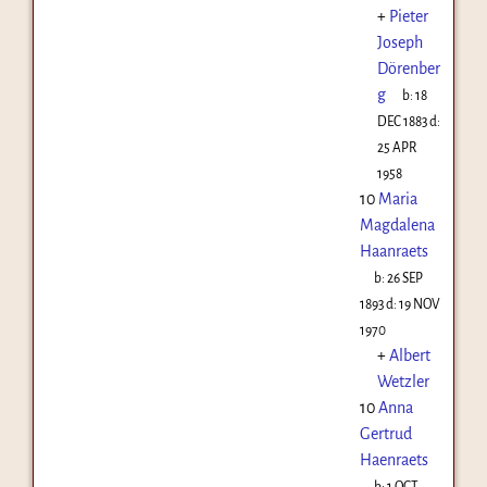
+
Pieter
Joseph
Dörenber
g
b:
18
DEC 1883
d:
25 APR
1958
10
Maria
Magdalena
Haanraets
b:
26 SEP
1893
d:
19 NOV
1970
+
Albert
Wetzler
10
Anna
Gertrud
Haenraets
b:
1 OCT