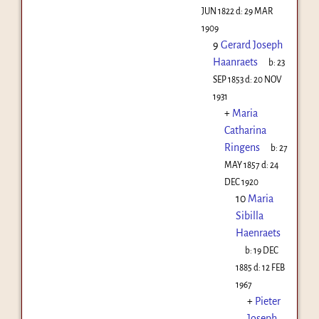
JUN 1822
d:
29 MAR
1909
9
Gerard Joseph
Haanraets
b:
23
SEP 1853
d:
20 NOV
1931
+
Maria
Catharina
Ringens
b:
27
MAY 1857
d:
24
DEC 1920
10
Maria
Sibilla
Haenraets
b:
19 DEC
1885
d:
12 FEB
1967
+
Pieter
Joseph