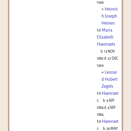
1949
+
Heinric
h Joseph
Heinen
10
Maria
Elisabeth
Haenraets
b:
13 NOV
1882
d:
27 DEC
1959
+
Leonar
d Hubert
Zegels
10
Haenraet
s
b:
9 SEP
1884
d:
9 SEP
1884
10
Haenraet
s
b:
26 MAY