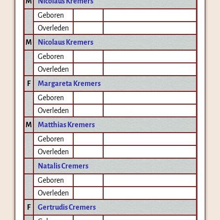
M
Nicolaus Kremers
Geboren
Overleden
M
Nicolaus Kremers
Geboren
Overleden
F
Margareta Kremers
Geboren
Overleden
M
Matthias Kremers
Geboren
Overleden
Natalis Cremers
Geboren
Overleden
F
Gertrudis Cremers