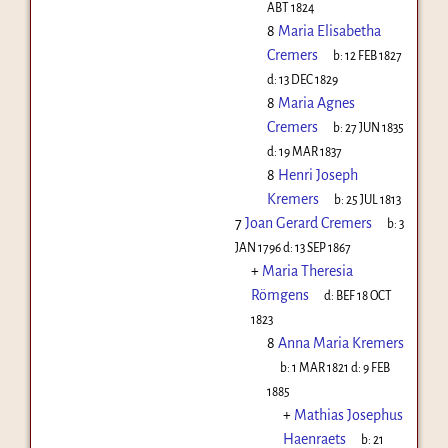
ABT 1824
8
Maria Elisabetha
Cremers
b:
12 FEB 1827
d:
13 DEC 1829
8
Maria Agnes
Cremers
b:
27 JUN 1835
d:
19 MAR 1837
8
Henri Joseph
Kremers
b:
25 JUL 1813
7
Joan Gerard Cremers
b:
3
JAN 1796
d:
13 SEP 1867
+
Maria Theresia
Römgens
d:
BEF 18 OCT
1823
8
Anna Maria Kremers
b:
1 MAR 1821
d:
9 FEB
1885
+
Mathias Josephus
Haenraets
b:
21