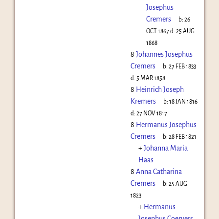
Josephus
Cremers
b:
26
OCT 1867
d:
25 AUG
1868
8
Johannes Josephus
Cremers
b:
27 FEB 1833
d:
5 MAR 1858
8
Heinrich Joseph
Kremers
b:
18 JAN 1816
d:
27 NOV 1817
8
Hermanus Josephus
Cremers
b:
28 FEB 1821
+
Johanna Maria
Haas
8
Anna Catharina
Cremers
b:
25 AUG
1823
+
Hermanus
Josephus Coervers