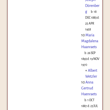
Dörenber
g
b:
18
DEC 1883
d:
25 APR
1958
10
Maria
Magdalena
Haanraets
b:
26 SEP
1893
d:
19 NOV
1970
+
Albert
Wetzler
10
Anna
Gertrud
Haenraets
b:
1 OCT
1887
d:
23 JUL