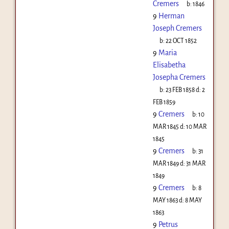
Cremers
b:
1846
9
Herman
Joseph Cremers
b:
22 OCT 1852
9
Maria
Elisabetha
Josepha Cremers
b:
23 FEB 1858
d:
2
FEB 1859
9
Cremers
b:
10
MAR 1845
d:
10 MAR
1845
9
Cremers
b:
31
MAR 1849
d:
31 MAR
1849
9
Cremers
b:
8
MAY 1863
d:
8 MAY
1863
9
Petrus