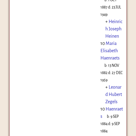
1887
d:
23 JUL
1949
+
Heinric
h Joseph
Heinen
10
Maria
Elisabeth
Haenraets
b:
13 NOV
1882
d:
27 DEC
1959
+
Leonar
d Hubert
Zegels
10
Haenraet
s
b:
9 SEP
1884
d:
9 SEP
1884