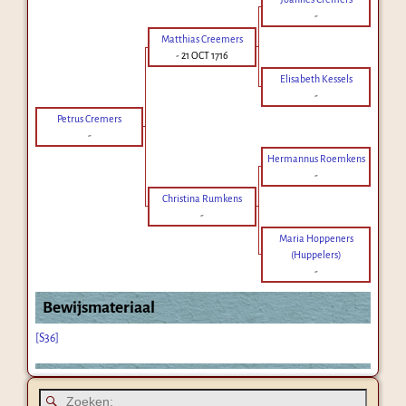
-
Matthias Creemers
-
21 OCT 1716
Elisabeth Kessels
-
Petrus Cremers
-
Hermannus Roemkens
-
Christina Rumkens
-
Maria Hoppeners
(Huppelers)
-
Bewijsmateriaal
[S36]