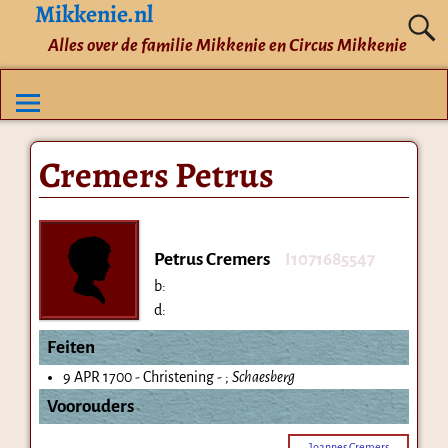
Mikkenie.nl
Alles over de familie Mikkenie en Circus Mikkenie
Cremers Petrus
Petrus Cremers
I1071685547
b:
d:
Feiten
9 APR 1700 - Christening - ;
Schaesberg
Voorouders
Joannes Cremers