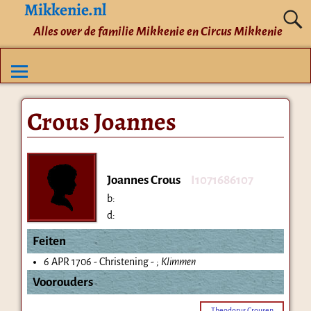
Mikkenie.nl
Alles over de familie Mikkenie en Circus Mikkenie
Crous Joannes
Joannes Crous
I1071686107
b:
d:
Feiten
6 APR 1706 - Christening - ;
Klimmen
Voorouders
Theodorus Crousen