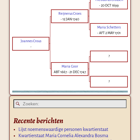
-
20 OCT 1699
Reijnerus Croes
-
12 JAN 1740
Maria Schetters
-
AFT 2 MAY 1701
Joannes Crous
-
?
Maria Goor
ABT 1667
-
21 DEC 1747
?
Recente berichten
Lijst noemenswaardige personen kwartierstaat
Kwartierstaat Maria Cornelia Alexandra Bosma