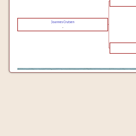
Joannes Crutsen
-