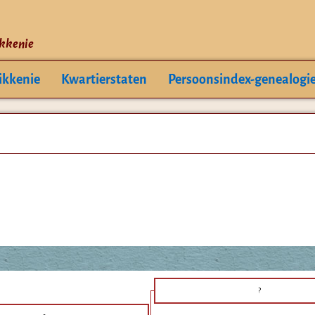
ikkenie
ikkenie
Kwartierstaten
Persoonsindex-genealogi
?