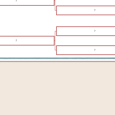
?
?
?
?
?