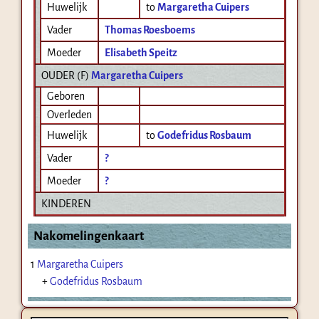
Huwelijk
to
Margaretha Cuipers
Vader
Thomas Roesboems
Moeder
Elisabeth Speitz
OUDER (
F
)
Margaretha Cuipers
Geboren
Overleden
Huwelijk
to
Godefridus Rosbaum
Vader
?
Moeder
?
KINDEREN
Nakomelingenkaart
1
Margaretha Cuipers
+
Godefridus Rosbaum