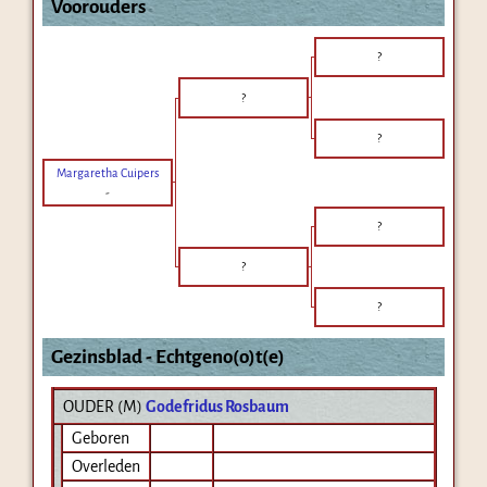
Voorouders
?
?
?
Margaretha Cuipers
-
?
?
?
Gezinsblad - Echtgeno(o)t(e)
OUDER (
M
)
Godefridus Rosbaum
Geboren
Overleden