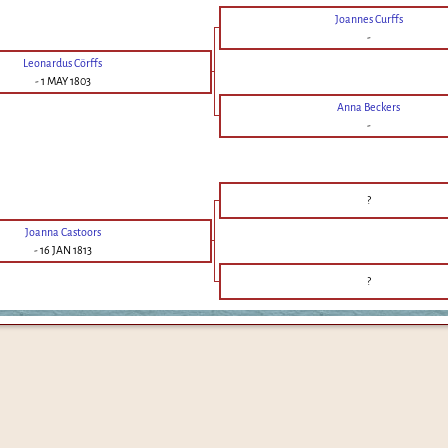
Joannes Curffs
-
Leonardus Cörffs
-
1 MAY 1803
Anna Beckers
-
?
Joanna Castoors
-
16 JAN 1813
?