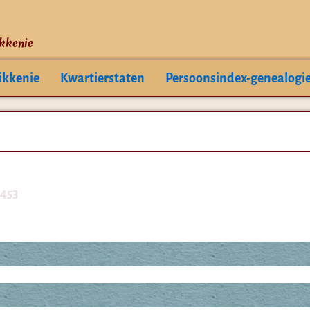
ikkenie
ikkenie
Kwartierstaten
Persoonsindex-genealogi
5453