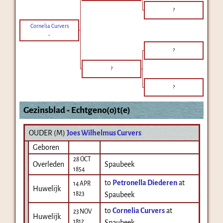
?
Cornelia Curvers
-
?
?
?
Gezinsblad - Echtgeno(o)t(e)
OUDER (
M
)
Joes Wilhelmus Curvers
Geboren
28 OCT
Overleden
Spaubeek
1854
to
Petronella Diederen
at
14 APR
Huwelijk
1823
Spaubeek
to
Cornelia Curvers
at
23 NOV
Huwelijk
1812
Spaubeek