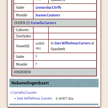
Vader
Leonardus Cörffs
Moeder
Joanna Castoors
OUDER (
F
)
Cornelia Curvers
Geboren
Overleden
to
Joes Wilhelmus Curvers
at
23 NOV
Huwelijk
1812
Spaubeek
Vader
?
Moeder
?
KINDEREN
Nakomelingenkaart
1
Cornelia Curvers
+
Joes Wilhelmus Curvers
d:
28 OCT 1854