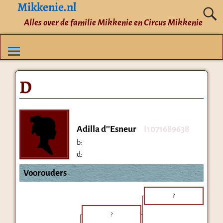
Mikkenie.nl
Alles over de familie Mikkenie en Circus Mikkenie
D
Adilla d''Esneur
I1071689638
b:
d:
Voorouders
?
?