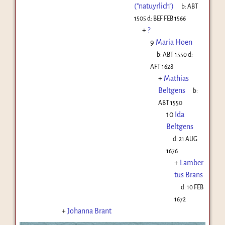
("natuyrlich")
b:
ABT
1505
d:
BEF FEB 1566
+
?
9
Maria Hoen
b:
ABT 1550
d:
AFT 1628
+
Mathias
Beltgens
b:
ABT 1550
10
Ida
Beltgens
d:
21 AUG
1676
+
Lamber
tus Brans
d:
10 FEB
1672
+
Johanna Brant