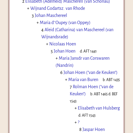
2
Elisabeth (Adelheid) Mascherell (van Schonau)
+
Wijnand Godartsz. van Rhode
3
Johan Maschereel
+
Maria d''Oupey (van Oppey)
4
Aleid (Catharina) van Maschereel (van
Wijnandsrade)
+
Nicolaas Hoen
5
Johan Hoen
d:
AFT 1441
+
Maria Jansdr van Corswaren
(Nandrin)
6
Johan Hoen ("van de Keuken")
+
Maria van Buren
b:
ABT 1435
7
Rolman Hoen ("van de
Keuken")
b:
ABT 1465
d:
BEF
1543
+
Elisabeth van Hulsberg
d:
AFT 1543
+
?
8
Jaspar Hoen