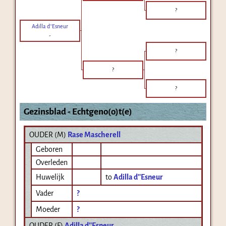
?
Adilla d''Esneur
-
?
?
?
Gezinsblad - Echtgeno(o)t(e)
OUDER (
M
)
Rase Mascherell
Geboren
Overleden
Huwelijk
to
Adilla d''Esneur
Vader
?
Moeder
?
OUDER (
F
)
Adilla d''Esneur