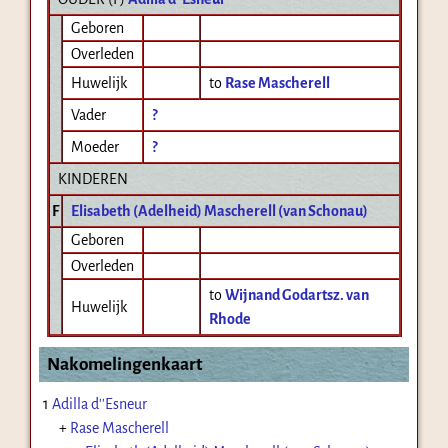
Geboren
Overleden
Huwelijk
to
Rase Mascherell
Vader
?
Moeder
?
KINDEREN
F
Elisabeth (Adelheid) Mascherell (van Schonau)
Geboren
Overleden
to
Wijnand Godartsz. van
Huwelijk
Rhode
Nakomelingenkaart
1
Adilla d''Esneur
+
Rase Mascherell