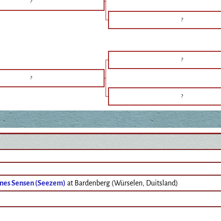
?
?
?
?
?
nes Sensen (Seezem)
at Bardenberg (Würselen, Duitsland)