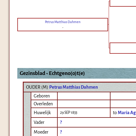
Petrus Matthias Dahmen
-
Gezinsblad - Echtgeno(o)t(e)
OUDER (
M
)
Petrus Matthias Dahmen
Geboren
Overleden
Huwelijk
to
Maria Ag
29 SEP 1833
Vader
?
Moeder
?