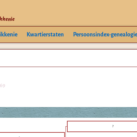
ikkenie
ikkenie
Kwartierstaten
Persoonsindex-genealogi
169
?