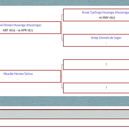
Rinse Tjallings Huisinga (Huizenga
-
16 MAY 1823
iel Rinses Huisinga (Huizenga)
ABT 1804
-
14 APR 1877
Antje Daniëls de Jager
-
?
Maaike Heines Talma
-
?