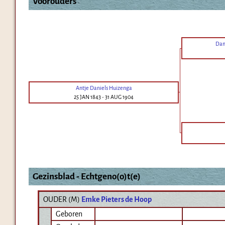
Voorouders
Dan
Antje Daniels Huizenga
25 JAN 1843
-
31 AUG 1904
Gezinsblad - Echtgeno(o)t(e)
OUDER (
M
)
Emke Pieters de Hoop
Geboren