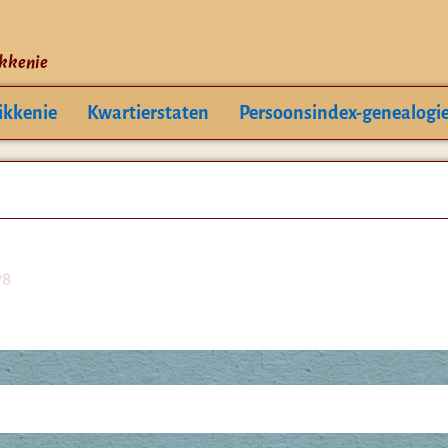
ikkenie
ikkenie
Kwartierstaten
Persoonsindex-genealogi
78