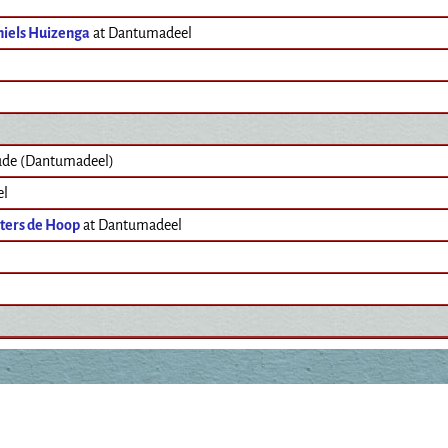
niels Huizenga
at Dantumadeel
e (Dantumadeel)
el
ters de Hoop
at Dantumadeel