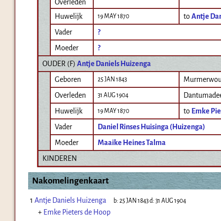
Overleden
Huwelijk
to
Antje Da
19 MAY 1870
Vader
?
Moeder
?
OUDER (
F
)
Antje Daniels Huizenga
Geboren
Murmerwoud
25 JAN 1843
Overleden
Dantumade
31 AUG 1904
Huwelijk
to
Emke Pie
19 MAY 1870
Vader
Daniel Rinses Huisinga (Huizenga)
Moeder
Maaike Heines Talma
KINDEREN
Nakomelingenkaart
1
Antje Daniels Huizenga
b:
25 JAN 1843
d:
31 AUG 1904
+
Emke Pieters de Hoop