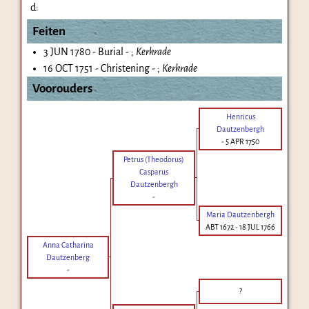
d:
Feiten
3 JUN 1780 - Burial - ;
Kerkrade
16 OCT 1751 - Christening - ;
Kerkrade
Voorouders
Henricus
Dautzenbergh
-
5 APR 1750
Petrus (Theodorus)
Casparus
Dautzenbergh
-
Maria Dautzenbergh
ABT 1672
-
18 JUL 1766
Anna Catharina
Dautzenberg
-
?