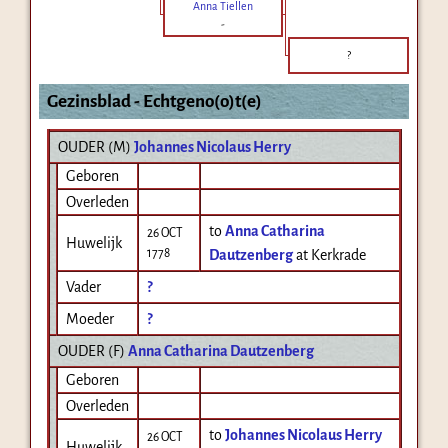
Anna Tiellen
-
?
Gezinsblad - Echtgeno(o)t(e)
OUDER (
M
)
Johannes Nicolaus Herry
Geboren
Overleden
to
Anna Catharina
26 OCT
Huwelijk
1778
Dautzenberg
at Kerkrade
Vader
?
Moeder
?
OUDER (
F
)
Anna Catharina Dautzenberg
Geboren
Overleden
to
Johannes Nicolaus Herry
26 OCT
Huwelijk